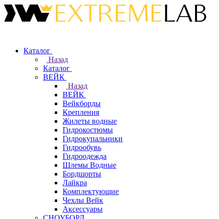
Каталог
Назад
Каталог
ВЕЙК
Назад
ВЕЙК
Вейкборды
Крепления
Жилеты водные
Гидрокостюмы
Гидрокупальники
Гидрообувь
Гидроодежда
Шлемы Водные
Бордшорты
Лайкра
Комплектующие
Чехлы Вейк
Аксессуары
СНОУБОРД