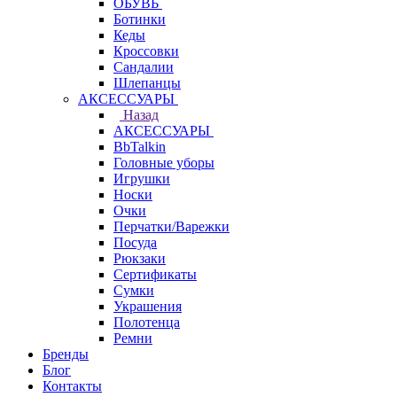
ОБУВЬ
Ботинки
Кеды
Кроссовки
Сандалии
Шлепанцы
АКСЕССУАРЫ
Назад
АКСЕССУАРЫ
BbTalkin
Головные уборы
Игрушки
Носки
Очки
Перчатки/Варежки
Посуда
Рюкзаки
Сертификаты
Сумки
Украшения
Полотенца
Ремни
Бренды
Блог
Контакты