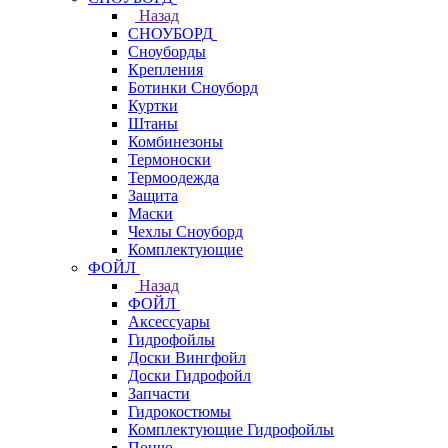
Назад
СНОУБОРД
Сноуборды
Крепления
Ботинки Сноуборд
Куртки
Штаны
Комбинезоны
Термоноски
Термоодежда
Защита
Маски
Чехлы Сноуборд
Комплектующие
ФОЙЛ
Назад
ФОЙЛ
Аксессуары
Гидрофойлы
Доски Вингфойл
Доски Гидрофойл
Запчасти
Гидрокостюмы
Комплектующие Гидрофойлы
Пончо