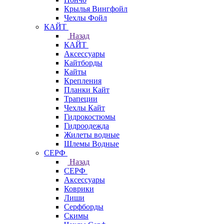
Крылья Вингфойл
Чехлы Фойл
КАЙТ
Назад
КАЙТ
Аксессуары
Кайтборды
Кайты
Крепления
Планки Кайт
Трапеции
Чехлы Кайт
Гидрокостюмы
Гидроодежда
Жилеты водные
Шлемы Водные
СЕРФ
Назад
СЕРФ
Аксессуары
Коврики
Лиши
Серфборды
Скимы