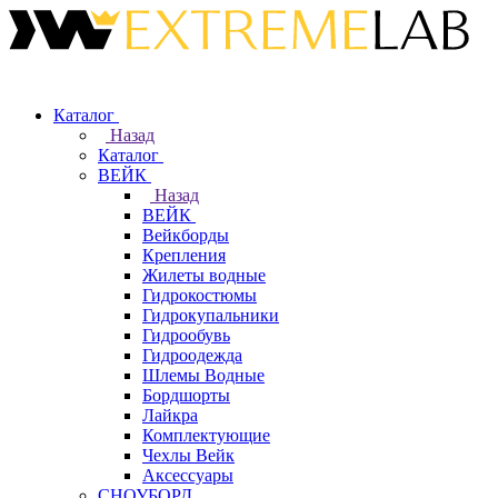
Каталог
Назад
Каталог
ВЕЙК
Назад
ВЕЙК
Вейкборды
Крепления
Жилеты водные
Гидрокостюмы
Гидрокупальники
Гидрообувь
Гидроодежда
Шлемы Водные
Бордшорты
Лайкра
Комплектующие
Чехлы Вейк
Аксессуары
СНОУБОРД