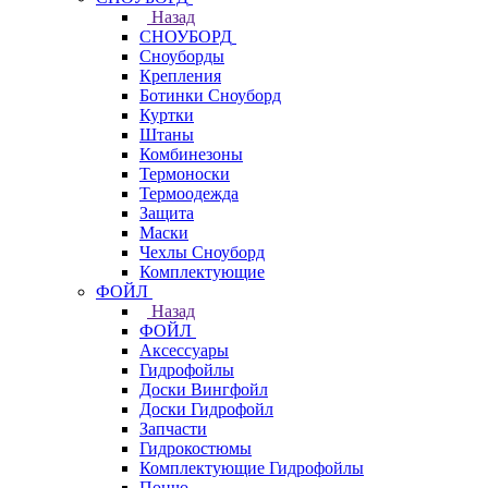
Назад
СНОУБОРД
Сноуборды
Крепления
Ботинки Сноуборд
Куртки
Штаны
Комбинезоны
Термоноски
Термоодежда
Защита
Маски
Чехлы Сноуборд
Комплектующие
ФОЙЛ
Назад
ФОЙЛ
Аксессуары
Гидрофойлы
Доски Вингфойл
Доски Гидрофойл
Запчасти
Гидрокостюмы
Комплектующие Гидрофойлы
Пончо