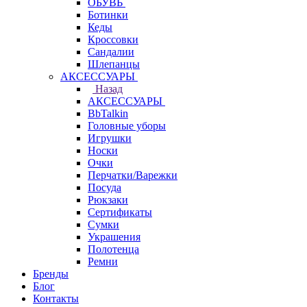
ОБУВЬ
Ботинки
Кеды
Кроссовки
Сандалии
Шлепанцы
АКСЕССУАРЫ
Назад
АКСЕССУАРЫ
BbTalkin
Головные уборы
Игрушки
Носки
Очки
Перчатки/Варежки
Посуда
Рюкзаки
Сертификаты
Сумки
Украшения
Полотенца
Ремни
Бренды
Блог
Контакты