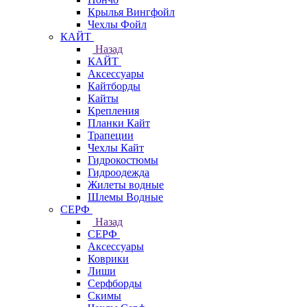
Крылья Вингфойл
Чехлы Фойл
КАЙТ
Назад
КАЙТ
Аксессуары
Кайтборды
Кайты
Крепления
Планки Кайт
Трапеции
Чехлы Кайт
Гидрокостюмы
Гидроодежда
Жилеты водные
Шлемы Водные
СЕРФ
Назад
СЕРФ
Аксессуары
Коврики
Лиши
Серфборды
Скимы