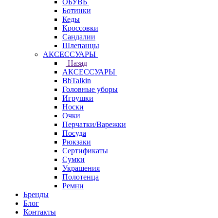
ОБУВЬ
Ботинки
Кеды
Кроссовки
Сандалии
Шлепанцы
АКСЕССУАРЫ
Назад
АКСЕССУАРЫ
BbTalkin
Головные уборы
Игрушки
Носки
Очки
Перчатки/Варежки
Посуда
Рюкзаки
Сертификаты
Сумки
Украшения
Полотенца
Ремни
Бренды
Блог
Контакты