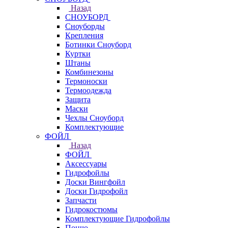
Назад
СНОУБОРД
Сноуборды
Крепления
Ботинки Сноуборд
Куртки
Штаны
Комбинезоны
Термоноски
Термоодежда
Защита
Маски
Чехлы Сноуборд
Комплектующие
ФОЙЛ
Назад
ФОЙЛ
Аксессуары
Гидрофойлы
Доски Вингфойл
Доски Гидрофойл
Запчасти
Гидрокостюмы
Комплектующие Гидрофойлы
Пончо