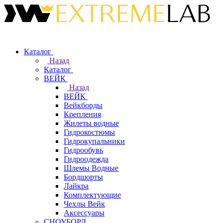
Каталог
Назад
Каталог
ВЕЙК
Назад
ВЕЙК
Вейкборды
Крепления
Жилеты водные
Гидрокостюмы
Гидрокупальники
Гидрообувь
Гидроодежда
Шлемы Водные
Бордшорты
Лайкра
Комплектующие
Чехлы Вейк
Аксессуары
СНОУБОРД