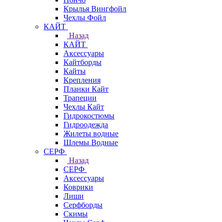
Крылья Вингфойл
Чехлы Фойл
КАЙТ
Назад
КАЙТ
Аксессуары
Кайтборды
Кайты
Крепления
Планки Кайт
Трапеции
Чехлы Кайт
Гидрокостюмы
Гидроодежда
Жилеты водные
Шлемы Водные
СЕРФ
Назад
СЕРФ
Аксессуары
Коврики
Лиши
Серфборды
Скимы