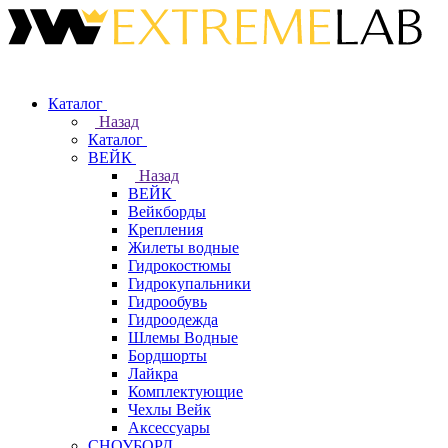
Каталог
Назад
Каталог
ВЕЙК
Назад
ВЕЙК
Вейкборды
Крепления
Жилеты водные
Гидрокостюмы
Гидрокупальники
Гидрообувь
Гидроодежда
Шлемы Водные
Бордшорты
Лайкра
Комплектующие
Чехлы Вейк
Аксессуары
СНОУБОРД