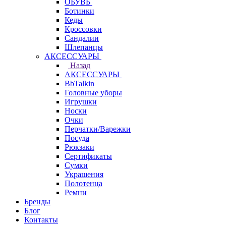
ОБУВЬ
Ботинки
Кеды
Кроссовки
Сандалии
Шлепанцы
АКСЕССУАРЫ
Назад
АКСЕССУАРЫ
BbTalkin
Головные уборы
Игрушки
Носки
Очки
Перчатки/Варежки
Посуда
Рюкзаки
Сертификаты
Сумки
Украшения
Полотенца
Ремни
Бренды
Блог
Контакты