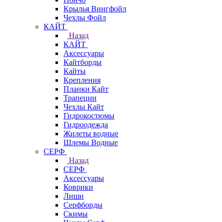
Крылья Вингфойл
Чехлы Фойл
КАЙТ
Назад
КАЙТ
Аксессуары
Кайтборды
Кайты
Крепления
Планки Кайт
Трапеции
Чехлы Кайт
Гидрокостюмы
Гидроодежда
Жилеты водные
Шлемы Водные
СЕРФ
Назад
СЕРФ
Аксессуары
Коврики
Лиши
Серфборды
Скимы