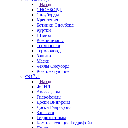
Назад
СНОУБОРД
Сноуборды
Крепления
Ботинки Сноуборд
Куртки
Штаны
Комбинезоны
Термоноски
Термоодежда
Защита
Маски
Чехлы Сноуборд
Комплектующие
ФОЙЛ
Назад
ФОЙЛ
Аксессуары
Гидрофойлы
Доски Вингфойл
Доски Гидрофойл
Запчасти
Гидрокостюмы
Комплектующие Гидрофойлы
Пончо