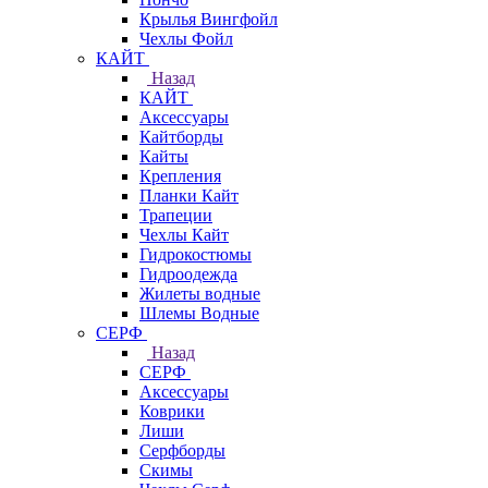
Крылья Вингфойл
Чехлы Фойл
КАЙТ
Назад
КАЙТ
Аксессуары
Кайтборды
Кайты
Крепления
Планки Кайт
Трапеции
Чехлы Кайт
Гидрокостюмы
Гидроодежда
Жилеты водные
Шлемы Водные
СЕРФ
Назад
СЕРФ
Аксессуары
Коврики
Лиши
Серфборды
Скимы