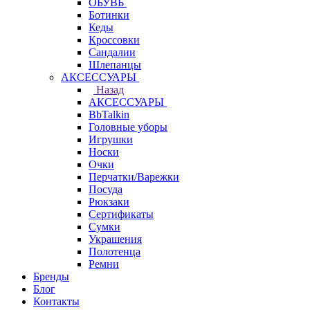
ОБУВЬ
Ботинки
Кеды
Кроссовки
Сандалии
Шлепанцы
АКСЕССУАРЫ
Назад
АКСЕССУАРЫ
BbTalkin
Головные уборы
Игрушки
Носки
Очки
Перчатки/Варежки
Посуда
Рюкзаки
Сертификаты
Сумки
Украшения
Полотенца
Ремни
Бренды
Блог
Контакты