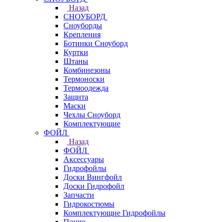
Назад
СНОУБОРД
Сноуборды
Крепления
Ботинки Сноуборд
Куртки
Штаны
Комбинезоны
Термоноски
Термоодежда
Защита
Маски
Чехлы Сноуборд
Комплектующие
ФОЙЛ
Назад
ФОЙЛ
Аксессуары
Гидрофойлы
Доски Вингфойл
Доски Гидрофойл
Запчасти
Гидрокостюмы
Комплектующие Гидрофойлы
Пончо