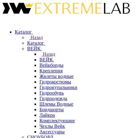
Каталог
Назад
Каталог
ВЕЙК
Назад
ВЕЙК
Вейкборды
Крепления
Жилеты водные
Гидрокостюмы
Гидрокупальники
Гидрообувь
Гидроодежда
Шлемы Водные
Бордшорты
Лайкра
Комплектующие
Чехлы Вейк
Аксессуары
СНОУБОРД