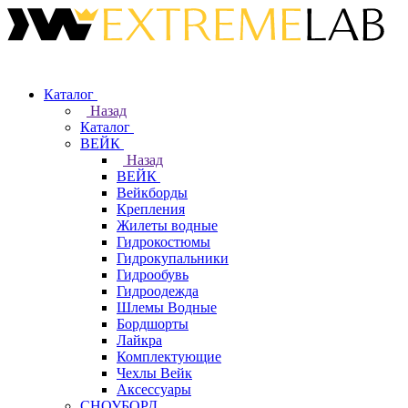
Каталог
Назад
Каталог
ВЕЙК
Назад
ВЕЙК
Вейкборды
Крепления
Жилеты водные
Гидрокостюмы
Гидрокупальники
Гидрообувь
Гидроодежда
Шлемы Водные
Бордшорты
Лайкра
Комплектующие
Чехлы Вейк
Аксессуары
СНОУБОРД