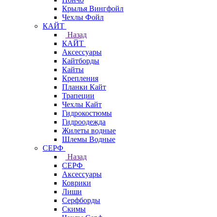
Крылья Вингфойл
Чехлы Фойл
КАЙТ
Назад
КАЙТ
Аксессуары
Кайтборды
Кайты
Крепления
Планки Кайт
Трапеции
Чехлы Кайт
Гидрокостюмы
Гидроодежда
Жилеты водные
Шлемы Водные
СЕРФ
Назад
СЕРФ
Аксессуары
Коврики
Лиши
Серфборды
Скимы