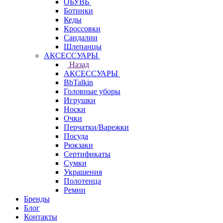
ОБУВЬ
Ботинки
Кеды
Кроссовки
Сандалии
Шлепанцы
АКСЕССУАРЫ
Назад
АКСЕССУАРЫ
BbTalkin
Головные уборы
Игрушки
Носки
Очки
Перчатки/Варежки
Посуда
Рюкзаки
Сертификаты
Сумки
Украшения
Полотенца
Ремни
Бренды
Блог
Контакты