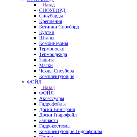
Назад
СНОУБОРД
Сноуборды
Крепления
Ботинки Сноуборд
Куртки
Штаны
Комбинезоны
Термоноски
Термоодежда
Защита
Маски
Чехлы Сноуборд
Комплектующие
ФОЙЛ
Назад
ФОЙЛ
Аксессуары
Гидрофойлы
Доски Вингфойл
Доски Гидрофойл
Запчасти
Гидрокостюмы
Комплектующие Гидрофойлы
Пончо