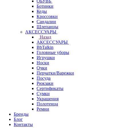
ОБУВЬ
Ботинки
Кеды
Кроссовки
Сандалии
Шлепанцы
АКСЕССУАРЫ
Назад
АКСЕССУАРЫ
BbTalkin
Головные уборы
Игрушки
Носки
Очки
Перчатки/Варежки
Посуда
Рюкзаки
Сертификаты
Сумки
Украшения
Полотенца
Ремни
Бренды
Блог
Контакты