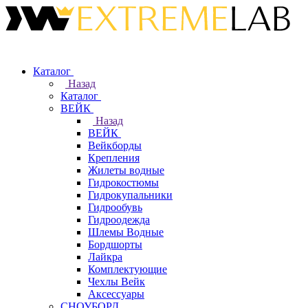
Каталог
Назад
Каталог
ВЕЙК
Назад
ВЕЙК
Вейкборды
Крепления
Жилеты водные
Гидрокостюмы
Гидрокупальники
Гидрообувь
Гидроодежда
Шлемы Водные
Бордшорты
Лайкра
Комплектующие
Чехлы Вейк
Аксессуары
СНОУБОРД