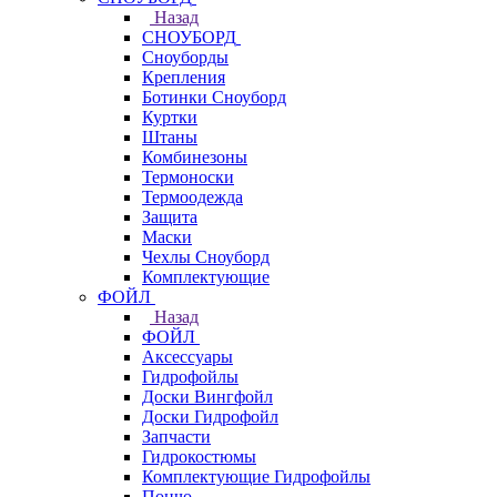
Назад
СНОУБОРД
Сноуборды
Крепления
Ботинки Сноуборд
Куртки
Штаны
Комбинезоны
Термоноски
Термоодежда
Защита
Маски
Чехлы Сноуборд
Комплектующие
ФОЙЛ
Назад
ФОЙЛ
Аксессуары
Гидрофойлы
Доски Вингфойл
Доски Гидрофойл
Запчасти
Гидрокостюмы
Комплектующие Гидрофойлы
Пончо