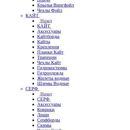
Крылья Вингфойл
Чехлы Фойл
КАЙТ
Назад
КАЙТ
Аксессуары
Кайтборды
Кайты
Крепления
Планки Кайт
Трапеции
Чехлы Кайт
Гидрокостюмы
Гидроодежда
Жилеты водные
Шлемы Водные
СЕРФ
Назад
СЕРФ
Аксессуары
Коврики
Лиши
Серфборды
Скимы