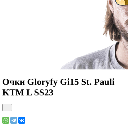
Очки Gloryfy Gi15 St. Pauli
KTM L SS23