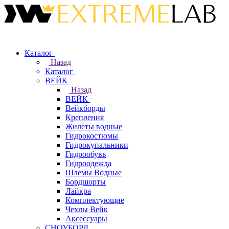
Каталог
Назад
Каталог
ВЕЙК
Назад
ВЕЙК
Вейкборды
Крепления
Жилеты водные
Гидрокостюмы
Гидрокупальники
Гидрообувь
Гидроодежда
Шлемы Водные
Бордшорты
Лайкра
Комплектующие
Чехлы Вейк
Аксессуары
СНОУБОРД