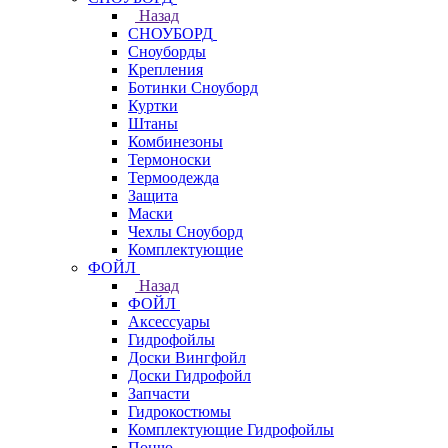
Назад
СНОУБОРД
Сноуборды
Крепления
Ботинки Сноуборд
Куртки
Штаны
Комбинезоны
Термоноски
Термоодежда
Защита
Маски
Чехлы Сноуборд
Комплектующие
ФОЙЛ
Назад
ФОЙЛ
Аксессуары
Гидрофойлы
Доски Вингфойл
Доски Гидрофойл
Запчасти
Гидрокостюмы
Комплектующие Гидрофойлы
Пончо