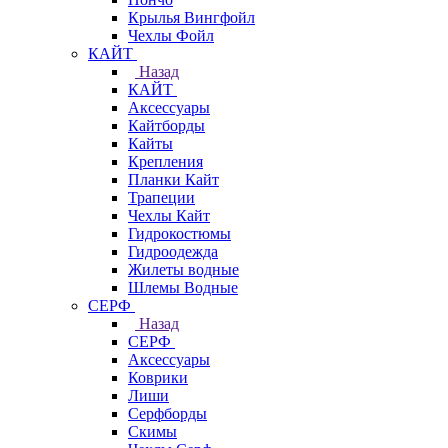
Крылья Вингфойл
Чехлы Фойл
КАЙТ
Назад
КАЙТ
Аксессуары
Кайтборды
Кайты
Крепления
Планки Кайт
Трапеции
Чехлы Кайт
Гидрокостюмы
Гидроодежда
Жилеты водные
Шлемы Водные
СЕРФ
Назад
СЕРФ
Аксессуары
Коврики
Лиши
Серфборды
Скимы