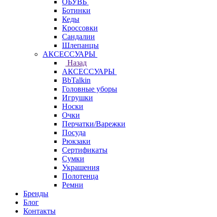
ОБУВЬ
Ботинки
Кеды
Кроссовки
Сандалии
Шлепанцы
АКСЕССУАРЫ
Назад
АКСЕССУАРЫ
BbTalkin
Головные уборы
Игрушки
Носки
Очки
Перчатки/Варежки
Посуда
Рюкзаки
Сертификаты
Сумки
Украшения
Полотенца
Ремни
Бренды
Блог
Контакты