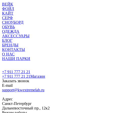
ВЕЙК
ФОЙЛ
КАЙТ
СЕРФ
СНОУБОРД
ОБУВЬ
ОДЕЖДА
АКСЕССУАРЫ
БЛОГ
БРЕНДЫ
КОНТАКТЫ
О НАС
НАШИ ПАРКИ
+7 911 777 21 21
+7 911 777 21 21
Магазин
Заказать звонок
E-mail
support@kwextremelab.ru
Адрес
Санкт-Петербург
Дальневосточный пр., 12к2
Режим работы