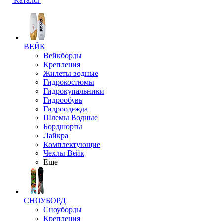
Каталог
ВЕЙК
Вейкборды
Крепления
Жилеты водные
Гидрокостюмы
Гидрокупальники
Гидрообувь
Гидроодежда
Шлемы Водные
Бордшорты
Лайкра
Комплектующие
Чехлы Вейк
Еще
СНОУБОРД
Сноуборды
Крепления