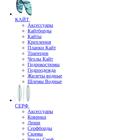
КАЙТ
Аксессуары
Кайтборды
Кайты
Крепления
Планки Кайт
Трапеции
Чехлы Кайт
Гидрокостюмы
Гидроодежда
Жилеты водные
Шлемы Водные
СЕРФ
Аксессуары
Коврики
Лиши
Серфборды
Скимы
Чехлы Cерф