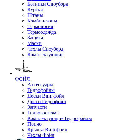
Ботинки Сноуборд
Куртки
Штаны
Комбинезоны
Термоноски
Термоодежда
Защита
Маски
Чехлы Сноуборд
Комплектующие
ФОЙЛ
Аксессуары
Гидрофойлы
Доски Вингфойл
Доски Гидрофойл
Запчасти
Гидрокостюмы
Комплектующие Гидрофойлы
Пончо
Крылья Вингфойл
Чехлы Фойл