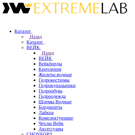
Каталог
Назад
Каталог
ВЕЙК
Назад
ВЕЙК
Вейкборды
Крепления
Жилеты водные
Гидрокостюмы
Гидрокупальники
Гидрообувь
Гидроодежда
Шлемы Водные
Бордшорты
Лайкра
Комплектующие
Чехлы Вейк
Аксессуары
СНОУБОРД