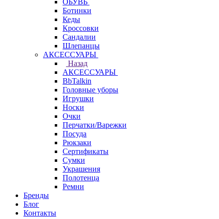
ОБУВЬ
Ботинки
Кеды
Кроссовки
Сандалии
Шлепанцы
АКСЕССУАРЫ
Назад
АКСЕССУАРЫ
BbTalkin
Головные уборы
Игрушки
Носки
Очки
Перчатки/Варежки
Посуда
Рюкзаки
Сертификаты
Сумки
Украшения
Полотенца
Ремни
Бренды
Блог
Контакты