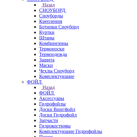
Назад
СНОУБОРД
Сноуборды
Крепления
Ботинки Сноуборд
Куртки
Штаны
Комбинезоны
Термоноски
Термоодежда
Защита
Маски
Чехлы Сноуборд
Комплектующие
ФОЙЛ
Назад
ФОЙЛ
Аксессуары
Гидрофойлы
Доски Вингфойл
Доски Гидрофойл
Запчасти
Гидрокостюмы
Комплектующие Гидрофойлы
Пончо