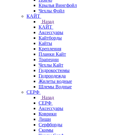
Крылья Вингфойл
Чехлы Фойл
КАЙТ
Назад
КАЙТ
Аксессуары
Кайтборды
Кайты
Крепления
Планки Кайт
Трапеции
Чехлы Кайт
Гидрокостюмы
Гидроодежда
Жилеты водные
Шлемы Водные
СЕРФ
Назад
СЕРФ
Аксессуары
Коврики
Лиши
Серфборды
Скимы