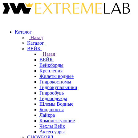
Каталог
Назад
Каталог
ВЕЙК
Назад
ВЕЙК
Вейкборды
Крепления
Жилеты водные
Гидрокостюмы
Гидрокупальники
Гидрообувь
Гидроодежда
Шлемы Водные
Бордшорты
Лайкра
Комплектующие
Чехлы Вейк
Аксессуары
СНОУБОРД