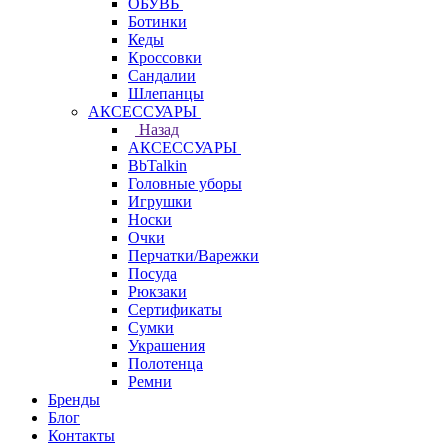
ОБУВЬ
Ботинки
Кеды
Кроссовки
Сандалии
Шлепанцы
АКСЕССУАРЫ
Назад
АКСЕССУАРЫ
BbTalkin
Головные уборы
Игрушки
Носки
Очки
Перчатки/Варежки
Посуда
Рюкзаки
Сертификаты
Сумки
Украшения
Полотенца
Ремни
Бренды
Блог
Контакты