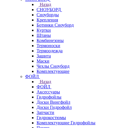
Назад
СНОУБОРД
Сноуборды
Крепления
Ботинки Сноуборд
Куртки
Штаны
Комбинезоны
Термоноски
Термоодежда
Защита
Маски
Чехлы Сноуборд
Комплектующие
ФОЙЛ
Назад
ФОЙЛ
Аксессуары
Гидрофойлы
Доски Вингфойл
Доски Гидрофойл
Запчасти
Гидрокостюмы
Комплектующие Гидрофойлы
Пончо