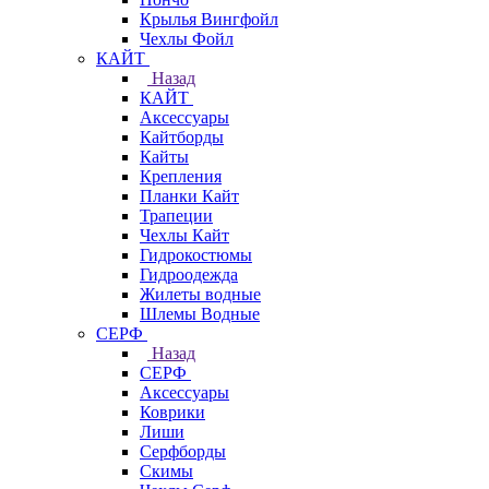
Крылья Вингфойл
Чехлы Фойл
КАЙТ
Назад
КАЙТ
Аксессуары
Кайтборды
Кайты
Крепления
Планки Кайт
Трапеции
Чехлы Кайт
Гидрокостюмы
Гидроодежда
Жилеты водные
Шлемы Водные
СЕРФ
Назад
СЕРФ
Аксессуары
Коврики
Лиши
Серфборды
Скимы