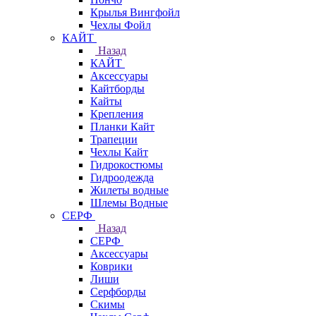
Крылья Вингфойл
Чехлы Фойл
КАЙТ
Назад
КАЙТ
Аксессуары
Кайтборды
Кайты
Крепления
Планки Кайт
Трапеции
Чехлы Кайт
Гидрокостюмы
Гидроодежда
Жилеты водные
Шлемы Водные
СЕРФ
Назад
СЕРФ
Аксессуары
Коврики
Лиши
Серфборды
Скимы