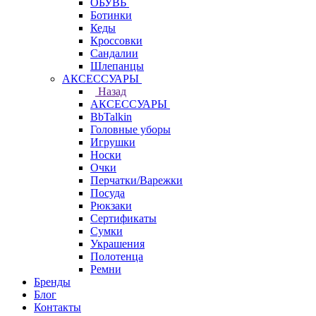
ОБУВЬ
Ботинки
Кеды
Кроссовки
Сандалии
Шлепанцы
АКСЕССУАРЫ
Назад
АКСЕССУАРЫ
BbTalkin
Головные уборы
Игрушки
Носки
Очки
Перчатки/Варежки
Посуда
Рюкзаки
Сертификаты
Сумки
Украшения
Полотенца
Ремни
Бренды
Блог
Контакты