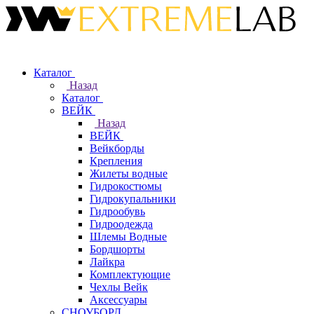
Каталог
Назад
Каталог
ВЕЙК
Назад
ВЕЙК
Вейкборды
Крепления
Жилеты водные
Гидрокостюмы
Гидрокупальники
Гидрообувь
Гидроодежда
Шлемы Водные
Бордшорты
Лайкра
Комплектующие
Чехлы Вейк
Аксессуары
СНОУБОРД