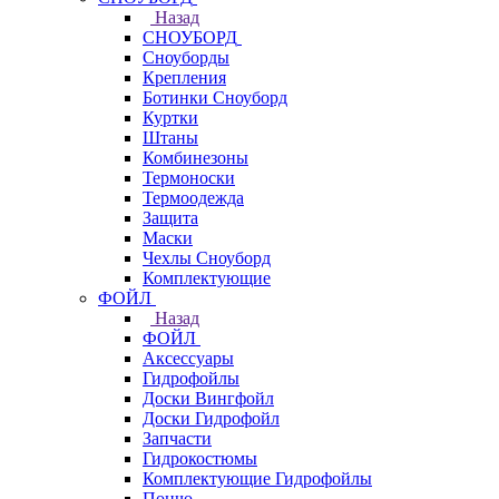
Назад
СНОУБОРД
Сноуборды
Крепления
Ботинки Сноуборд
Куртки
Штаны
Комбинезоны
Термоноски
Термоодежда
Защита
Маски
Чехлы Сноуборд
Комплектующие
ФОЙЛ
Назад
ФОЙЛ
Аксессуары
Гидрофойлы
Доски Вингфойл
Доски Гидрофойл
Запчасти
Гидрокостюмы
Комплектующие Гидрофойлы
Пончо