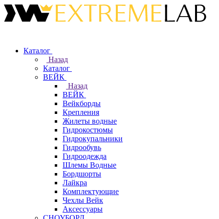
Каталог
Назад
Каталог
ВЕЙК
Назад
ВЕЙК
Вейкборды
Крепления
Жилеты водные
Гидрокостюмы
Гидрокупальники
Гидрообувь
Гидроодежда
Шлемы Водные
Бордшорты
Лайкра
Комплектующие
Чехлы Вейк
Аксессуары
СНОУБОРД