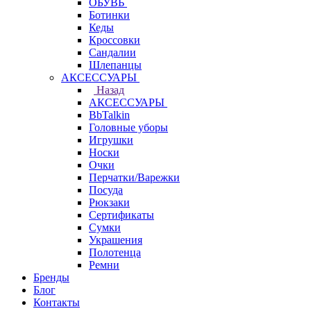
ОБУВЬ
Ботинки
Кеды
Кроссовки
Сандалии
Шлепанцы
АКСЕССУАРЫ
Назад
АКСЕССУАРЫ
BbTalkin
Головные уборы
Игрушки
Носки
Очки
Перчатки/Варежки
Посуда
Рюкзаки
Сертификаты
Сумки
Украшения
Полотенца
Ремни
Бренды
Блог
Контакты