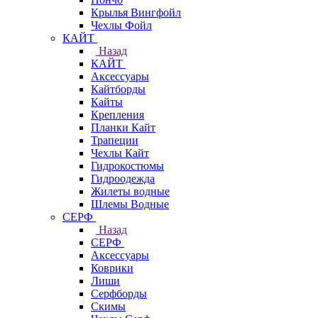
Крылья Вингфойл
Чехлы Фойл
КАЙТ
Назад
КАЙТ
Аксессуары
Кайтборды
Кайты
Крепления
Планки Кайт
Трапеции
Чехлы Кайт
Гидрокостюмы
Гидроодежда
Жилеты водные
Шлемы Водные
СЕРФ
Назад
СЕРФ
Аксессуары
Коврики
Лиши
Серфборды
Скимы