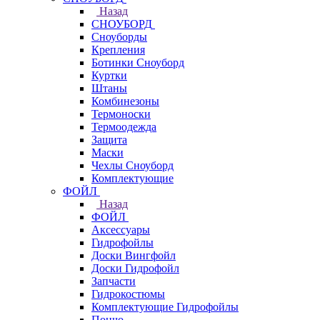
Назад
СНОУБОРД
Сноуборды
Крепления
Ботинки Сноуборд
Куртки
Штаны
Комбинезоны
Термоноски
Термоодежда
Защита
Маски
Чехлы Сноуборд
Комплектующие
ФОЙЛ
Назад
ФОЙЛ
Аксессуары
Гидрофойлы
Доски Вингфойл
Доски Гидрофойл
Запчасти
Гидрокостюмы
Комплектующие Гидрофойлы
Пончо