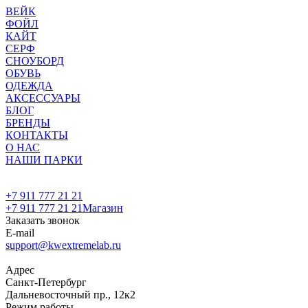
ВЕЙК
ФОЙЛ
КАЙТ
СЕРФ
СНОУБОРД
ОБУВЬ
ОДЕЖДА
АКСЕССУАРЫ
БЛОГ
БРЕНДЫ
КОНТАКТЫ
О НАС
НАШИ ПАРКИ
+7 911 777 21 21
+7 911 777 21 21
Магазин
Заказать звонок
E-mail
support@kwextremelab.ru
Адрес
Санкт-Петербург
Дальневосточный пр., 12к2
Режим работы