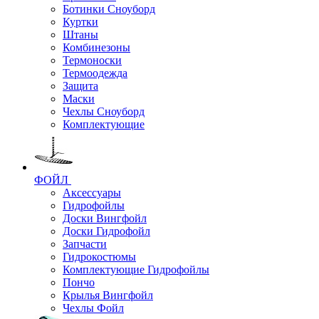
Ботинки Сноуборд
Куртки
Штаны
Комбинезоны
Термоноски
Термоодежда
Защита
Маски
Чехлы Сноуборд
Комплектующие
ФОЙЛ
Аксессуары
Гидрофойлы
Доски Вингфойл
Доски Гидрофойл
Запчасти
Гидрокостюмы
Комплектующие Гидрофойлы
Пончо
Крылья Вингфойл
Чехлы Фойл