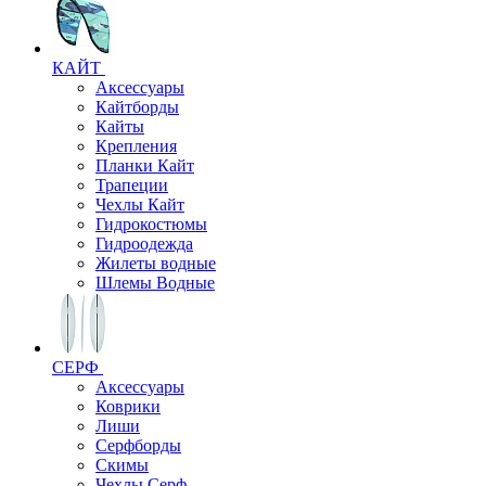
КАЙТ
Аксессуары
Кайтборды
Кайты
Крепления
Планки Кайт
Трапеции
Чехлы Кайт
Гидрокостюмы
Гидроодежда
Жилеты водные
Шлемы Водные
СЕРФ
Аксессуары
Коврики
Лиши
Серфборды
Скимы
Чехлы Cерф