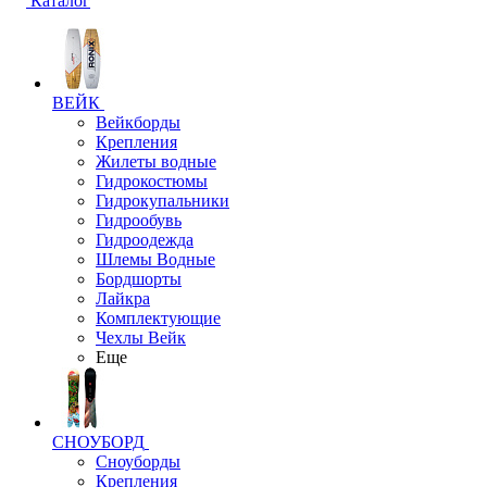
Каталог
ВЕЙК
Вейкборды
Крепления
Жилеты водные
Гидрокостюмы
Гидрокупальники
Гидрообувь
Гидроодежда
Шлемы Водные
Бордшорты
Лайкра
Комплектующие
Чехлы Вейк
Еще
СНОУБОРД
Сноуборды
Крепления