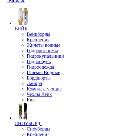
Каталог
ВЕЙК
Вейкборды
Крепления
Жилеты водные
Гидрокостюмы
Гидрокупальники
Гидрообувь
Гидроодежда
Шлемы Водные
Бордшорты
Лайкра
Комплектующие
Чехлы Вейк
Еще
СНОУБОРД
Сноуборды
Крепления