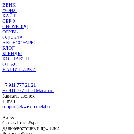
ВЕЙК
ФОЙЛ
КАЙТ
СЕРФ
СНОУБОРД
ОБУВЬ
ОДЕЖДА
АКСЕССУАРЫ
БЛОГ
БРЕНДЫ
КОНТАКТЫ
О НАС
НАШИ ПАРКИ
+7 911 777 21 21
+7 911 777 21 21
Магазин
Заказать звонок
E-mail
support@kwextremelab.ru
Адрес
Санкт-Петербург
Дальневосточный пр., 12к2
Режим работы