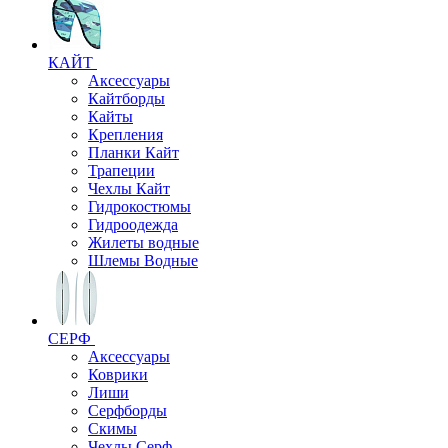
КАЙТ
Аксессуары
Кайтборды
Кайты
Крепления
Планки Кайт
Трапеции
Чехлы Кайт
Гидрокостюмы
Гидроодежда
Жилеты водные
Шлемы Водные
СЕРФ
Аксессуары
Коврики
Лиши
Серфборды
Скимы
Чехлы Cерф