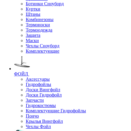
Ботинки Сноуборд
Куртки
Штаны
Комбинезоны
Термоноски
Термоодежда
Защита
Маски
Чехлы Сноуборд
Комплектующие
ФОЙЛ
Аксессуары
Гидрофойлы
Доски Вингфойл
Доски Гидрофойл
Запчасти
Гидрокостюмы
Комплектующие Гидрофойлы
Пончо
Крылья Вингфойл
Чехлы Фойл