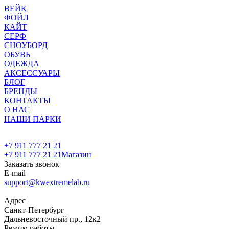
ВЕЙК
ФОЙЛ
КАЙТ
СЕРФ
СНОУБОРД
ОБУВЬ
ОДЕЖДА
АКСЕССУАРЫ
БЛОГ
БРЕНДЫ
КОНТАКТЫ
О НАС
НАШИ ПАРКИ
+7 911 777 21 21
+7 911 777 21 21
Магазин
Заказать звонок
E-mail
support@kwextremelab.ru
Адрес
Санкт-Петербург
Дальневосточный пр., 12к2
Режим работы