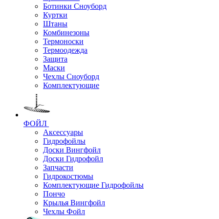
Ботинки Сноуборд
Куртки
Штаны
Комбинезоны
Термоноски
Термоодежда
Защита
Маски
Чехлы Сноуборд
Комплектующие
ФОЙЛ
Аксессуары
Гидрофойлы
Доски Вингфойл
Доски Гидрофойл
Запчасти
Гидрокостюмы
Комплектующие Гидрофойлы
Пончо
Крылья Вингфойл
Чехлы Фойл