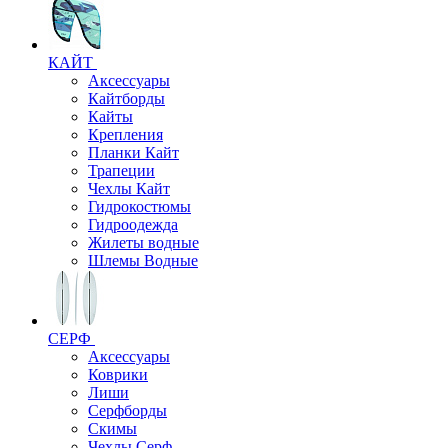
КАЙТ
Аксессуары
Кайтборды
Кайты
Крепления
Планки Кайт
Трапеции
Чехлы Кайт
Гидрокостюмы
Гидроодежда
Жилеты водные
Шлемы Водные
СЕРФ
Аксессуары
Коврики
Лиши
Серфборды
Скимы
Чехлы Cерф