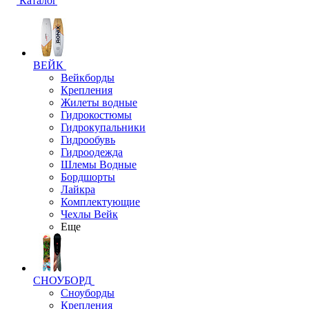
Каталог
ВЕЙК
Вейкборды
Крепления
Жилеты водные
Гидрокостюмы
Гидрокупальники
Гидрообувь
Гидроодежда
Шлемы Водные
Бордшорты
Лайкра
Комплектующие
Чехлы Вейк
Еще
СНОУБОРД
Сноуборды
Крепления