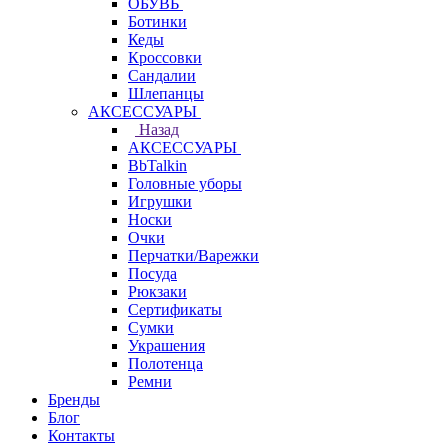
ОБУВЬ
Ботинки
Кеды
Кроссовки
Сандалии
Шлепанцы
АКСЕССУАРЫ
Назад
АКСЕССУАРЫ
BbTalkin
Головные уборы
Игрушки
Носки
Очки
Перчатки/Варежки
Посуда
Рюкзаки
Сертификаты
Сумки
Украшения
Полотенца
Ремни
Бренды
Блог
Контакты