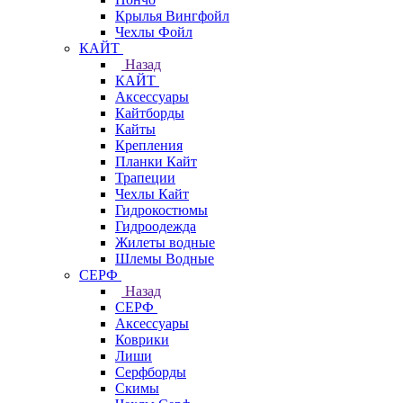
Крылья Вингфойл
Чехлы Фойл
КАЙТ
Назад
КАЙТ
Аксессуары
Кайтборды
Кайты
Крепления
Планки Кайт
Трапеции
Чехлы Кайт
Гидрокостюмы
Гидроодежда
Жилеты водные
Шлемы Водные
СЕРФ
Назад
СЕРФ
Аксессуары
Коврики
Лиши
Серфборды
Скимы