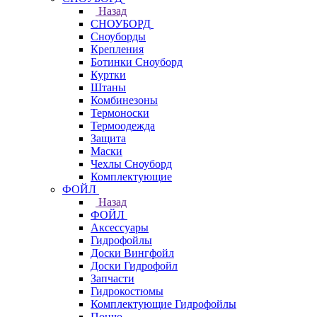
Назад
СНОУБОРД
Сноуборды
Крепления
Ботинки Сноуборд
Куртки
Штаны
Комбинезоны
Термоноски
Термоодежда
Защита
Маски
Чехлы Сноуборд
Комплектующие
ФОЙЛ
Назад
ФОЙЛ
Аксессуары
Гидрофойлы
Доски Вингфойл
Доски Гидрофойл
Запчасти
Гидрокостюмы
Комплектующие Гидрофойлы
Пончо