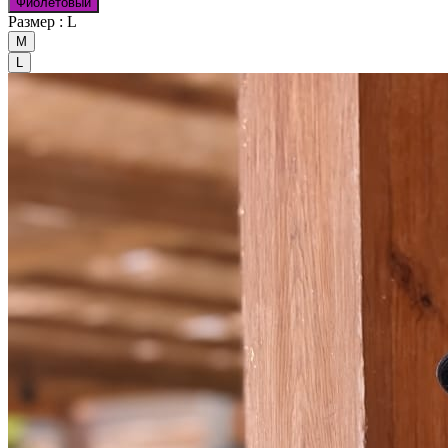
Фиолетовый
Размер :
L
M
L