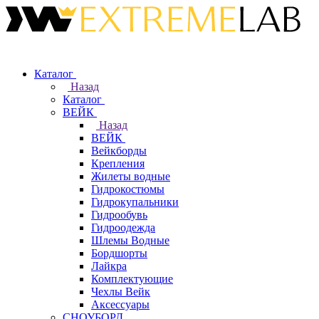
Каталог
Назад
Каталог
ВЕЙК
Назад
ВЕЙК
Вейкборды
Крепления
Жилеты водные
Гидрокостюмы
Гидрокупальники
Гидрообувь
Гидроодежда
Шлемы Водные
Бордшорты
Лайкра
Комплектующие
Чехлы Вейк
Аксессуары
СНОУБОРД