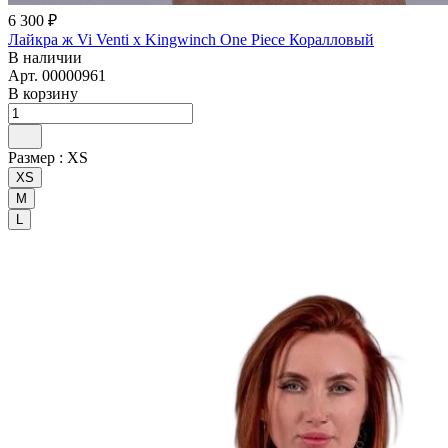
6 300 ₽
Лайкра ж Vi Venti x Kingwinch One Piece Коралловый
В наличии
Арт.
00000961
В корзину
Размер :
XS
XS
M
L