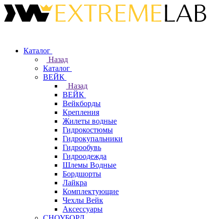
Каталог
Назад
Каталог
ВЕЙК
Назад
ВЕЙК
Вейкборды
Крепления
Жилеты водные
Гидрокостюмы
Гидрокупальники
Гидрообувь
Гидроодежда
Шлемы Водные
Бордшорты
Лайкра
Комплектующие
Чехлы Вейк
Аксессуары
СНОУБОРД