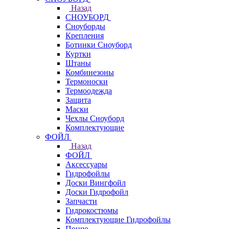
Назад
СНОУБОРД
Сноуборды
Крепления
Ботинки Сноуборд
Куртки
Штаны
Комбинезоны
Термоноски
Термоодежда
Защита
Маски
Чехлы Сноуборд
Комплектующие
ФОЙЛ
Назад
ФОЙЛ
Аксессуары
Гидрофойлы
Доски Вингфойл
Доски Гидрофойл
Запчасти
Гидрокостюмы
Комплектующие Гидрофойлы
Пончо