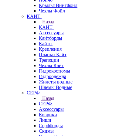
Крылья Вингфойл
Чехлы Фойл
КАЙТ
Назад
КАЙТ
Аксессуары
Кайтборды
Кайты
Крепления
Планки Кайт
Трапеции
Чехлы Кайт
Гидрокостюмы
Гидроодежда
Жилеты водные
Шлемы Водные
СЕРФ
Назад
СЕРФ
Аксессуары
Коврики
Лиши
Серфборды
Скимы