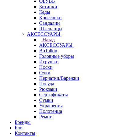
ОБУВЬ
Ботинки
Кеды
Кроссовки
Сандалии
Шлепанцы
АКСЕССУАРЫ
Назад
АКСЕССУАРЫ
BbTalkin
Головные уборы
Игрушки
Носки
Очки
Перчатки/Варежки
Посуда
Рюкзаки
Сертификаты
Сумки
Украшения
Полотенца
Ремни
Бренды
Блог
Контакты