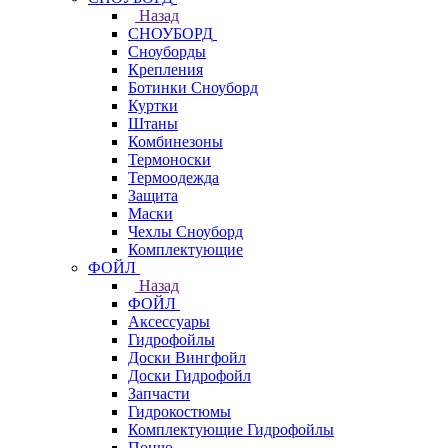
Назад
СНОУБОРД
Сноуборды
Крепления
Ботинки Сноуборд
Куртки
Штаны
Комбинезоны
Термоноски
Термоодежда
Защита
Маски
Чехлы Сноуборд
Комплектующие
ФОЙЛ
Назад
ФОЙЛ
Аксессуары
Гидрофойлы
Доски Вингфойл
Доски Гидрофойл
Запчасти
Гидрокостюмы
Комплектующие Гидрофойлы
Пончо