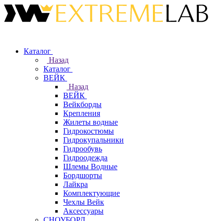
Каталог
Назад
Каталог
ВЕЙК
Назад
ВЕЙК
Вейкборды
Крепления
Жилеты водные
Гидрокостюмы
Гидрокупальники
Гидрообувь
Гидроодежда
Шлемы Водные
Бордшорты
Лайкра
Комплектующие
Чехлы Вейк
Аксессуары
СНОУБОРД