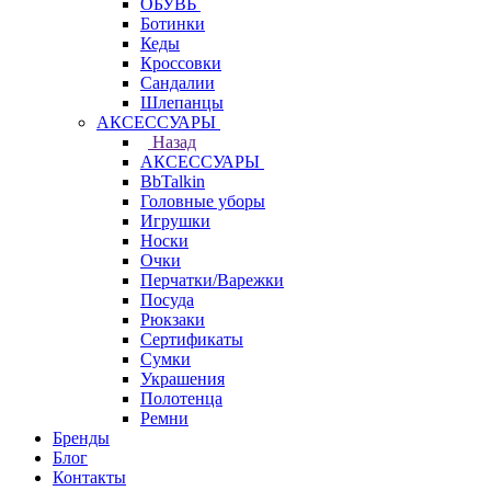
ОБУВЬ
Ботинки
Кеды
Кроссовки
Сандалии
Шлепанцы
АКСЕССУАРЫ
Назад
АКСЕССУАРЫ
BbTalkin
Головные уборы
Игрушки
Носки
Очки
Перчатки/Варежки
Посуда
Рюкзаки
Сертификаты
Сумки
Украшения
Полотенца
Ремни
Бренды
Блог
Контакты