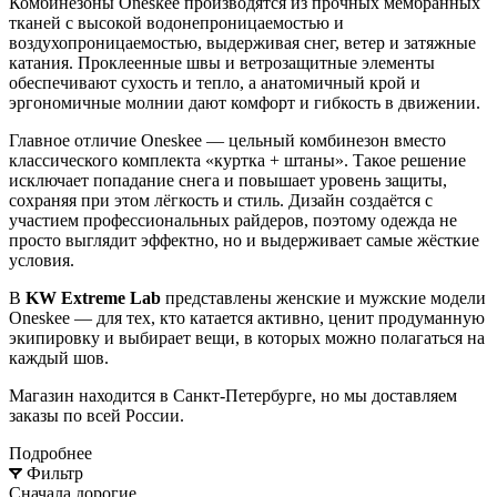
Комбинезоны Oneskee производятся из прочных мембранных
тканей с высокой водонепроницаемостью и
воздухопроницаемостью, выдерживая снег, ветер и затяжные
катания. Проклеенные швы и ветрозащитные элементы
обеспечивают сухость и тепло, а анатомичный крой и
эргономичные молнии дают комфорт и гибкость в движении.
Главное отличие Oneskee — цельный комбинезон вместо
классического комплекта «куртка + штаны». Такое решение
исключает попадание снега и повышает уровень защиты,
сохраняя при этом лёгкость и стиль. Дизайн создаётся с
участием профессиональных райдеров, поэтому одежда не
просто выглядит эффектно, но и выдерживает самые жёсткие
условия.
В
KW Extreme Lab
представлены женские и мужские модели
Oneskee — для тех, кто катается активно, ценит продуманную
экипировку и выбирает вещи, в которых можно полагаться на
каждый шов.
Магазин находится в Санкт-Петербурге, но мы доставляем
заказы по всей России.
Подробнее
Фильтр
Сначала дорогие