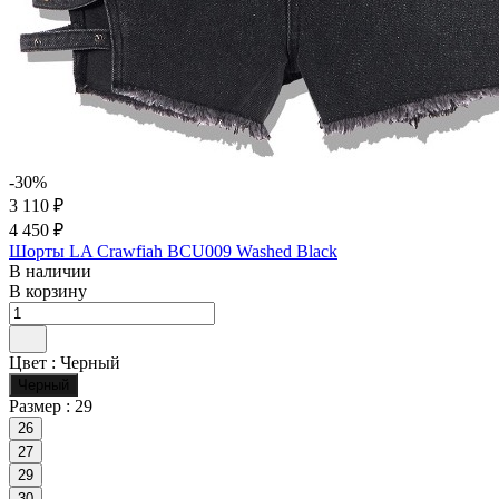
-30%
3 110 ₽
4 450 ₽
Шорты LA Crawfiah BCU009 Washed Black
В наличии
В корзину
Цвет :
Черный
Черный
Размер :
29
26
27
29
30