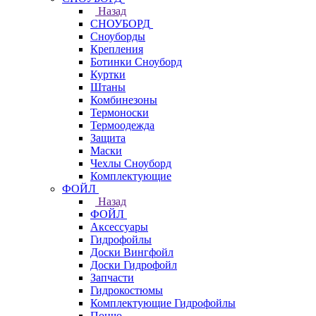
Назад
СНОУБОРД
Сноуборды
Крепления
Ботинки Сноуборд
Куртки
Штаны
Комбинезоны
Термоноски
Термоодежда
Защита
Маски
Чехлы Сноуборд
Комплектующие
ФОЙЛ
Назад
ФОЙЛ
Аксессуары
Гидрофойлы
Доски Вингфойл
Доски Гидрофойл
Запчасти
Гидрокостюмы
Комплектующие Гидрофойлы
Пончо