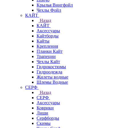
Крылья Вингфойл
Чехлы Фойл
КАЙТ
Назад
КАЙТ
Аксессуары
Кайтборды
Кайты
Крепления
Планки Кайт
Трапеции
Чехлы Кайт
Гидрокостюмы
Гидроодежда
Жилеты водные
Шлемы Водные
СЕРФ
Назад
СЕРФ
Аксессуары
Коврики
Лиши
Серфборды
Скимы