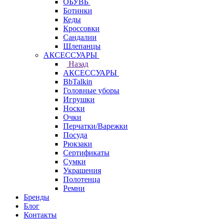
ОБУВЬ
Ботинки
Кеды
Кроссовки
Сандалии
Шлепанцы
АКСЕССУАРЫ
Назад
АКСЕССУАРЫ
BbTalkin
Головные уборы
Игрушки
Носки
Очки
Перчатки/Варежки
Посуда
Рюкзаки
Сертификаты
Сумки
Украшения
Полотенца
Ремни
Бренды
Блог
Контакты