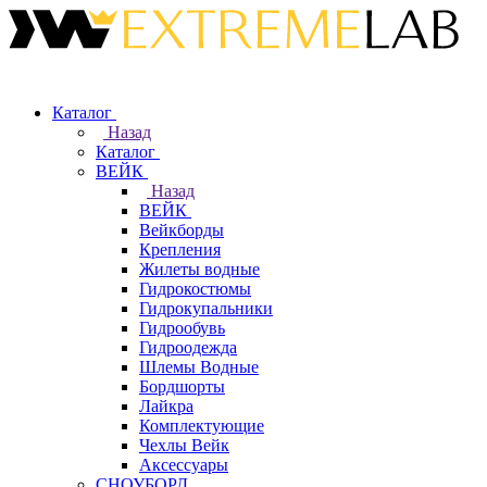
Каталог
Назад
Каталог
ВЕЙК
Назад
ВЕЙК
Вейкборды
Крепления
Жилеты водные
Гидрокостюмы
Гидрокупальники
Гидрообувь
Гидроодежда
Шлемы Водные
Бордшорты
Лайкра
Комплектующие
Чехлы Вейк
Аксессуары
СНОУБОРД