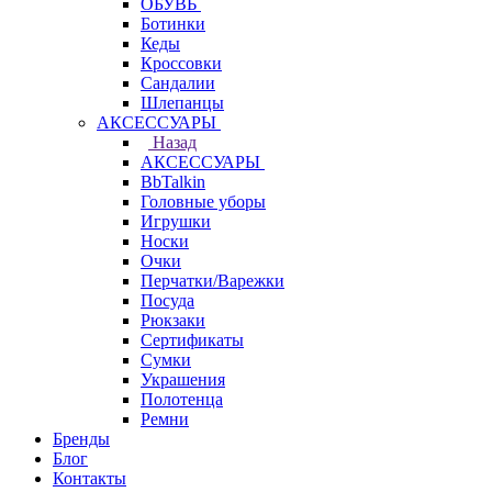
ОБУВЬ
Ботинки
Кеды
Кроссовки
Сандалии
Шлепанцы
АКСЕССУАРЫ
Назад
АКСЕССУАРЫ
BbTalkin
Головные уборы
Игрушки
Носки
Очки
Перчатки/Варежки
Посуда
Рюкзаки
Сертификаты
Сумки
Украшения
Полотенца
Ремни
Бренды
Блог
Контакты