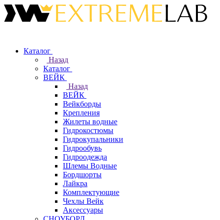
Каталог
Назад
Каталог
ВЕЙК
Назад
ВЕЙК
Вейкборды
Крепления
Жилеты водные
Гидрокостюмы
Гидрокупальники
Гидрообувь
Гидроодежда
Шлемы Водные
Бордшорты
Лайкра
Комплектующие
Чехлы Вейк
Аксессуары
СНОУБОРД