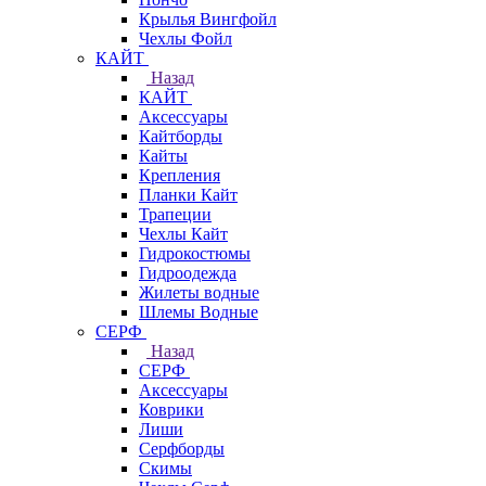
Крылья Вингфойл
Чехлы Фойл
КАЙТ
Назад
КАЙТ
Аксессуары
Кайтборды
Кайты
Крепления
Планки Кайт
Трапеции
Чехлы Кайт
Гидрокостюмы
Гидроодежда
Жилеты водные
Шлемы Водные
СЕРФ
Назад
СЕРФ
Аксессуары
Коврики
Лиши
Серфборды
Скимы