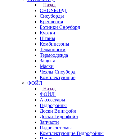
Назад
СНОУБОРД
Сноуборды
Крепления
Ботинки Сноуборд
Куртки
Штаны
Комбинезоны
Термоноски
Термоодежда
Защита
Маски
Чехлы Сноуборд
Комплектующие
ФОЙЛ
Назад
ФОЙЛ
Аксессуары
Гидрофойлы
Доски Вингфойл
Доски Гидрофойл
Запчасти
Гидрокостюмы
Комплектующие Гидрофойлы
Пончо