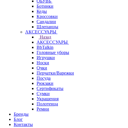
ОБУВЬ
Ботинки
Кеды
Кроссовки
Сандалии
Шлепанцы
АКСЕССУАРЫ
Назад
АКСЕССУАРЫ
BbTalkin
Головные уборы
Игрушки
Носки
Очки
Перчатки/Варежки
Посуда
Рюкзаки
Сертификаты
Сумки
Украшения
Полотенца
Ремни
Бренды
Блог
Контакты