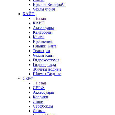
Крылья Вингфойл
Чехлы Фойл
КАЙТ
Назад
КАЙТ
Аксессуары
Кайтборды
Кайты
Крепления
Планки Кайт
Трапеции
Чехлы Кайт
Гидрокостюмы
Гидроодежда
Жилеты водные
Шлемы Водные
СЕРФ
Назад
СЕРФ
Аксессуары
Коврики
Лиши
Серфборды
Скимы