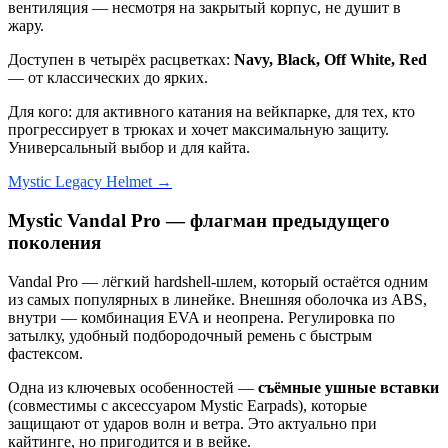
вентиляция — несмотря на закрытый корпус, не душит в
жару.
Доступен в четырёх расцветках:
Navy, Black, Off White, Red
— от классических до ярких.
Для кого: для активного катания на вейкпарке, для тех, кто
прогрессирует в трюках и хочет максимальную защиту.
Универсальный выбор и для кайта.
Mystic Legacy Helmet →
Mystic Vandal Pro — флагман предыдущего
поколения
Vandal Pro — лёгкий hardshell-шлем, который остаётся одним
из самых популярных в линейке. Внешняя оболочка из ABS,
внутри — комбинация EVA и неопрена. Регулировка по
затылку, удобный подбородочный ремень с быстрым
фастексом.
Одна из ключевых особенностей —
съёмные ушные вставки
(совместимы с аксессуаром Mystic Earpads), которые
защищают от ударов волн и ветра. Это актуально при
кайтинге, но пригодится и в вейке.