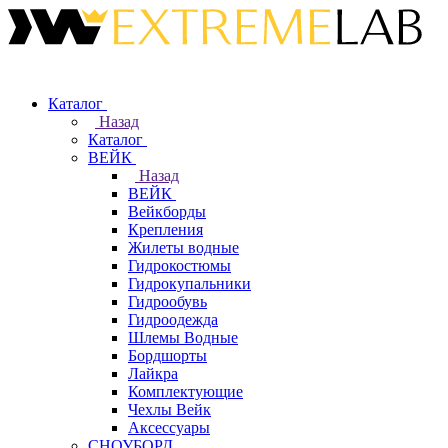
Каталог
Назад
Каталог
ВЕЙК
Назад
ВЕЙК
Вейкборды
Крепления
Жилеты водные
Гидрокостюмы
Гидрокупальники
Гидрообувь
Гидроодежда
Шлемы Водные
Бордшорты
Лайкра
Комплектующие
Чехлы Вейк
Аксессуары
СНОУБОРД