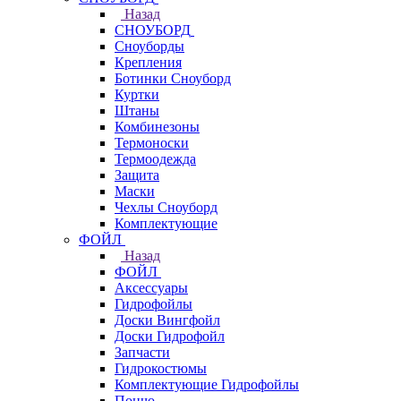
Назад
СНОУБОРД
Сноуборды
Крепления
Ботинки Сноуборд
Куртки
Штаны
Комбинезоны
Термоноски
Термоодежда
Защита
Маски
Чехлы Сноуборд
Комплектующие
ФОЙЛ
Назад
ФОЙЛ
Аксессуары
Гидрофойлы
Доски Вингфойл
Доски Гидрофойл
Запчасти
Гидрокостюмы
Комплектующие Гидрофойлы
Пончо