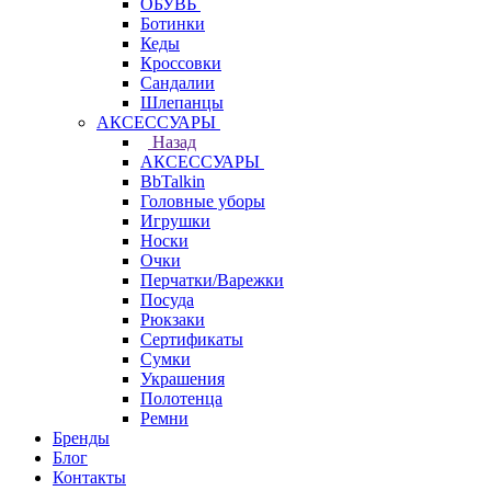
ОБУВЬ
Ботинки
Кеды
Кроссовки
Сандалии
Шлепанцы
АКСЕССУАРЫ
Назад
АКСЕССУАРЫ
BbTalkin
Головные уборы
Игрушки
Носки
Очки
Перчатки/Варежки
Посуда
Рюкзаки
Сертификаты
Сумки
Украшения
Полотенца
Ремни
Бренды
Блог
Контакты