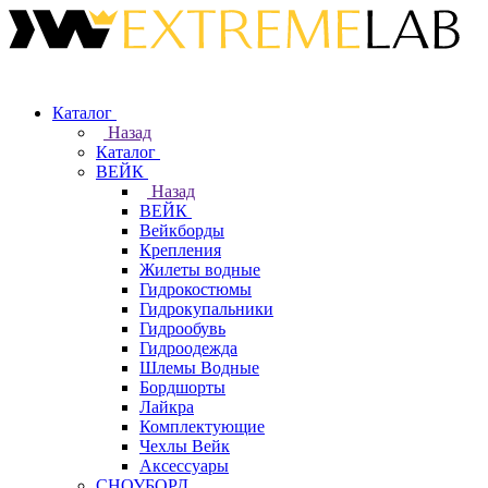
Каталог
Назад
Каталог
ВЕЙК
Назад
ВЕЙК
Вейкборды
Крепления
Жилеты водные
Гидрокостюмы
Гидрокупальники
Гидрообувь
Гидроодежда
Шлемы Водные
Бордшорты
Лайкра
Комплектующие
Чехлы Вейк
Аксессуары
СНОУБОРД