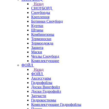
Назад
СНОУБОРД
Сноуборды
Крепления
Ботинки Сноуборд
Куртки
Штаны
Комбинезоны
Термоноски
Термоодежда
Защита
Маски
Чехлы Сноуборд
Комплектующие
ФОЙЛ
Назад
ФОЙЛ
Аксессуары
Гидрофойлы
Доски Вингфойл
Доски Гидрофойл
Запчасти
Гидрокостюмы
Комплектующие Гидрофойлы
Пончо