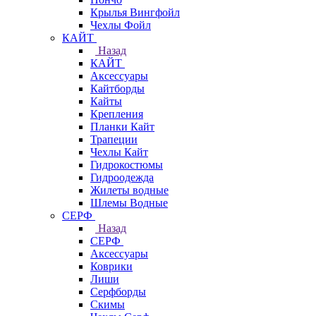
Крылья Вингфойл
Чехлы Фойл
КАЙТ
Назад
КАЙТ
Аксессуары
Кайтборды
Кайты
Крепления
Планки Кайт
Трапеции
Чехлы Кайт
Гидрокостюмы
Гидроодежда
Жилеты водные
Шлемы Водные
СЕРФ
Назад
СЕРФ
Аксессуары
Коврики
Лиши
Серфборды
Скимы