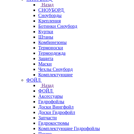
Назад
СНОУБОРД
Сноуборды
Крепления
Ботинки Сноуборд
Куртки
Штаны
Комбинезоны
Термоноски
Термоодежда
Защита
Маски
Чехлы Сноуборд
Комплектующие
ФОЙЛ
Назад
ФОЙЛ
Аксессуары
Гидрофойлы
Доски Вингфойл
Доски Гидрофойл
Запчасти
Гидрокостюмы
Комплектующие Гидрофойлы
Пончо