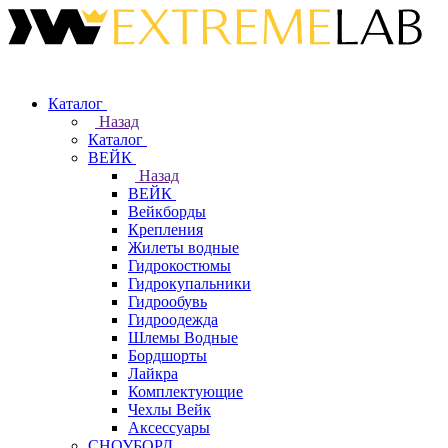
Каталог
Назад
Каталог
ВЕЙК
Назад
ВЕЙК
Вейкборды
Крепления
Жилеты водные
Гидрокостюмы
Гидрокупальники
Гидрообувь
Гидроодежда
Шлемы Водные
Бордшорты
Лайкра
Комплектующие
Чехлы Вейк
Аксессуары
СНОУБОРД