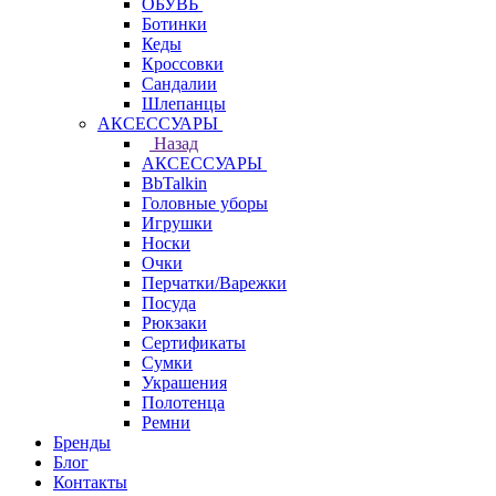
ОБУВЬ
Ботинки
Кеды
Кроссовки
Сандалии
Шлепанцы
АКСЕССУАРЫ
Назад
АКСЕССУАРЫ
BbTalkin
Головные уборы
Игрушки
Носки
Очки
Перчатки/Варежки
Посуда
Рюкзаки
Сертификаты
Сумки
Украшения
Полотенца
Ремни
Бренды
Блог
Контакты