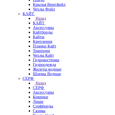
Крылья Вингфойл
Чехлы Фойл
КАЙТ
Назад
КАЙТ
Аксессуары
Кайтборды
Кайты
Крепления
Планки Кайт
Трапеции
Чехлы Кайт
Гидрокостюмы
Гидроодежда
Жилеты водные
Шлемы Водные
СЕРФ
Назад
СЕРФ
Аксессуары
Коврики
Лиши
Серфборды
Скимы