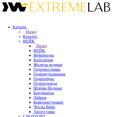
Каталог
Назад
Каталог
ВЕЙК
Назад
ВЕЙК
Вейкборды
Крепления
Жилеты водные
Гидрокостюмы
Гидрокупальники
Гидрообувь
Гидроодежда
Шлемы Водные
Бордшорты
Лайкра
Комплектующие
Чехлы Вейк
Аксессуары
СНОУБОРД