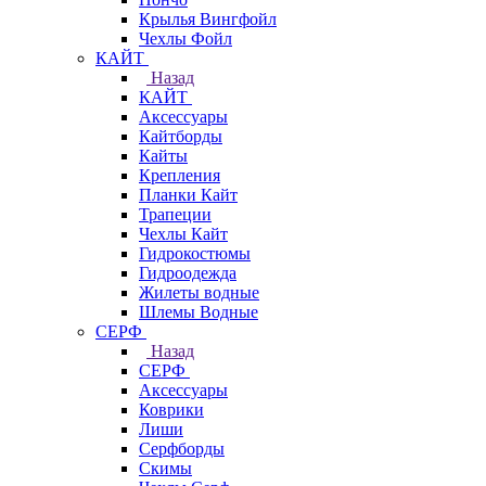
Крылья Вингфойл
Чехлы Фойл
КАЙТ
Назад
КАЙТ
Аксессуары
Кайтборды
Кайты
Крепления
Планки Кайт
Трапеции
Чехлы Кайт
Гидрокостюмы
Гидроодежда
Жилеты водные
Шлемы Водные
СЕРФ
Назад
СЕРФ
Аксессуары
Коврики
Лиши
Серфборды
Скимы