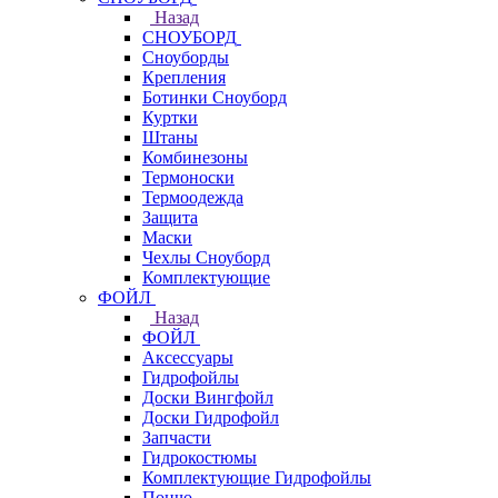
Назад
СНОУБОРД
Сноуборды
Крепления
Ботинки Сноуборд
Куртки
Штаны
Комбинезоны
Термоноски
Термоодежда
Защита
Маски
Чехлы Сноуборд
Комплектующие
ФОЙЛ
Назад
ФОЙЛ
Аксессуары
Гидрофойлы
Доски Вингфойл
Доски Гидрофойл
Запчасти
Гидрокостюмы
Комплектующие Гидрофойлы
Пончо