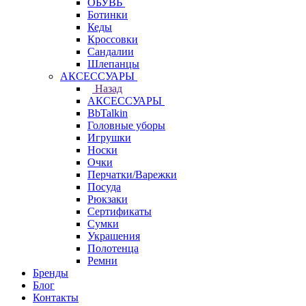
ОБУВЬ
Ботинки
Кеды
Кроссовки
Сандалии
Шлепанцы
АКСЕССУАРЫ
Назад
АКСЕССУАРЫ
BbTalkin
Головные уборы
Игрушки
Носки
Очки
Перчатки/Варежки
Посуда
Рюкзаки
Сертификаты
Сумки
Украшения
Полотенца
Ремни
Бренды
Блог
Контакты