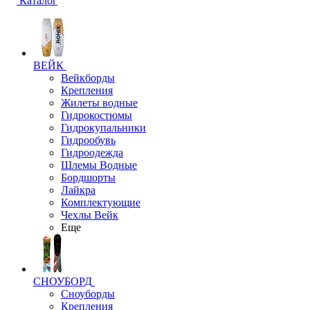
Каталог
ВЕЙК
Вейкборды
Крепления
Жилеты водные
Гидрокостюмы
Гидрокупальники
Гидрообувь
Гидроодежда
Шлемы Водные
Бордшорты
Лайкра
Комплектующие
Чехлы Вейк
Еще
СНОУБОРД
Сноуборды
Крепления