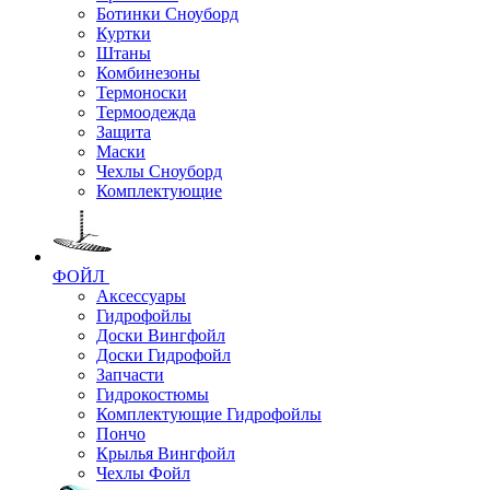
Ботинки Сноуборд
Куртки
Штаны
Комбинезоны
Термоноски
Термоодежда
Защита
Маски
Чехлы Сноуборд
Комплектующие
ФОЙЛ
Аксессуары
Гидрофойлы
Доски Вингфойл
Доски Гидрофойл
Запчасти
Гидрокостюмы
Комплектующие Гидрофойлы
Пончо
Крылья Вингфойл
Чехлы Фойл