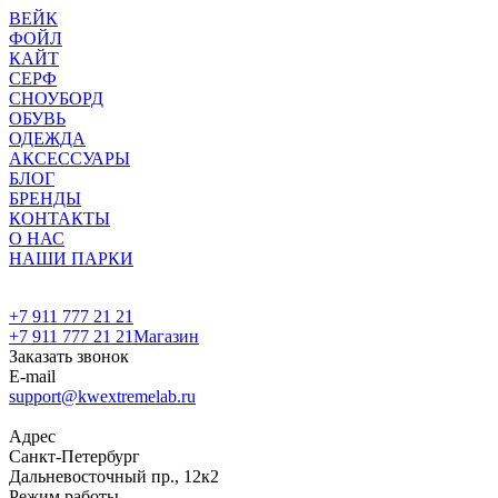
ВЕЙК
ФОЙЛ
КАЙТ
СЕРФ
СНОУБОРД
ОБУВЬ
ОДЕЖДА
АКСЕССУАРЫ
БЛОГ
БРЕНДЫ
КОНТАКТЫ
О НАС
НАШИ ПАРКИ
+7 911 777 21 21
+7 911 777 21 21
Магазин
Заказать звонок
E-mail
support@kwextremelab.ru
Адрес
Санкт-Петербург
Дальневосточный пр., 12к2
Режим работы