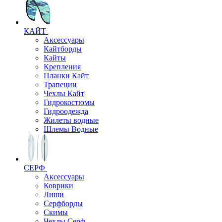
КАЙТ
Аксессуары
Кайтборды
Кайты
Крепления
Планки Кайт
Трапеции
Чехлы Кайт
Гидрокостюмы
Гидроодежда
Жилеты водные
Шлемы Водные
СЕРФ
Аксессуары
Коврики
Лиши
Серфборды
Скимы
Чехлы Cерф