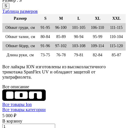
Размер :
S
S
Таблица размеров
Размер
S
M
L
XL
XXL
Обхват груди, см
91-95
96-100
101-105
106-110
111-115
Обхват талии, см
80-84
85-89
90-94
95-99
110-104
Обхват бёдер, см
91-96
97-102
103-108
109-114
115-120
Длина руки, см
73-75
76-78
79-81
82-84
85-87
Все лайкры ION изготовлены из высокоэластичного
трикотажа SpanFlex UV и обладают защитой от
ультрафиолета.
Все описание
Все товары Ion
Все товары категории
5 000 ₽
В корзину