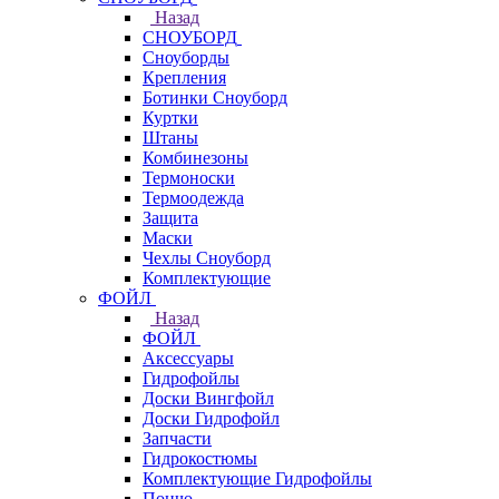
Назад
СНОУБОРД
Сноуборды
Крепления
Ботинки Сноуборд
Куртки
Штаны
Комбинезоны
Термоноски
Термоодежда
Защита
Маски
Чехлы Сноуборд
Комплектующие
ФОЙЛ
Назад
ФОЙЛ
Аксессуары
Гидрофойлы
Доски Вингфойл
Доски Гидрофойл
Запчасти
Гидрокостюмы
Комплектующие Гидрофойлы
Пончо