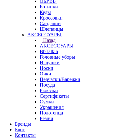
ОБУВЬ
Ботинки
Кеды
Кроссовки
Сандалии
Шлепанцы
АКСЕССУАРЫ
Назад
АКСЕССУАРЫ
BbTalkin
Головные уборы
Игрушки
Носки
Очки
Перчатки/Варежки
Посуда
Рюкзаки
Сертификаты
Сумки
Украшения
Полотенца
Ремни
Бренды
Блог
Контакты