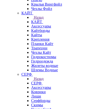
Крылья Вингфойл
Чехлы Фойл
КАЙТ
Назад
КАЙТ
Аксессуары
Кайтборды
Кайты
Крепления
Планки Кайт
Трапеции
Чехлы Кайт
Гидрокостюмы
Гидроодежда
Жилеты водные
Шлемы Водные
СЕРФ
Назад
СЕРФ
Аксессуары
Коврики
Лиши
Серфборды
Скимы