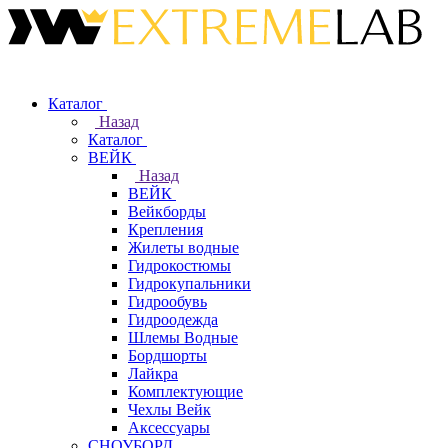
Каталог
Назад
Каталог
ВЕЙК
Назад
ВЕЙК
Вейкборды
Крепления
Жилеты водные
Гидрокостюмы
Гидрокупальники
Гидрообувь
Гидроодежда
Шлемы Водные
Бордшорты
Лайкра
Комплектующие
Чехлы Вейк
Аксессуары
СНОУБОРД