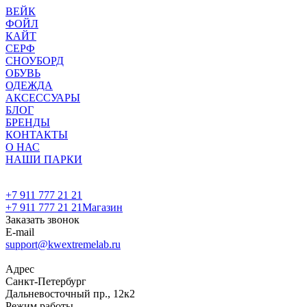
ВЕЙК
ФОЙЛ
КАЙТ
СЕРФ
СНОУБОРД
ОБУВЬ
ОДЕЖДА
АКСЕССУАРЫ
БЛОГ
БРЕНДЫ
КОНТАКТЫ
О НАС
НАШИ ПАРКИ
+7 911 777 21 21
+7 911 777 21 21
Магазин
Заказать звонок
E-mail
support@kwextremelab.ru
Адрес
Санкт-Петербург
Дальневосточный пр., 12к2
Режим работы