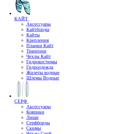
КАЙТ
Аксессуары
Кайтборды
Кайты
Крепления
Планки Кайт
Трапеции
Чехлы Кайт
Гидрокостюмы
Гидроодежда
Жилеты водные
Шлемы Водные
СЕРФ
Аксессуары
Коврики
Лиши
Серфборды
Скимы
Чехлы Cерф