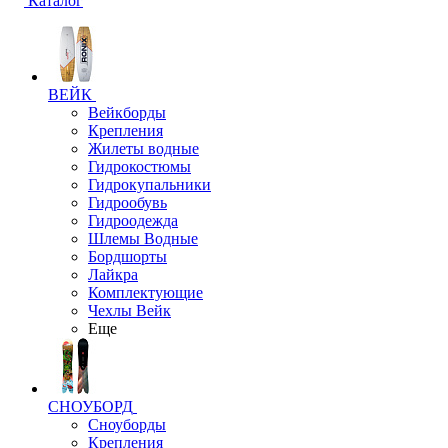
Каталог
ВЕЙК
Вейкборды
Крепления
Жилеты водные
Гидрокостюмы
Гидрокупальники
Гидрообувь
Гидроодежда
Шлемы Водные
Бордшорты
Лайкра
Комплектующие
Чехлы Вейк
Еще
СНОУБОРД
Сноуборды
Крепления