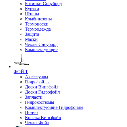
Ботинки Сноуборд
Куртки
Штаны
Комбинезоны
Термоноски
Термоодежда
Защита
Маски
Чехлы Сноуборд
Комплектующие
ФОЙЛ
Аксессуары
Гидрофойлы
Доски Вингфойл
Доски Гидрофойл
Запчасти
Гидрокостюмы
Комплектующие Гидрофойлы
Пончо
Крылья Вингфойл
Чехлы Фойл