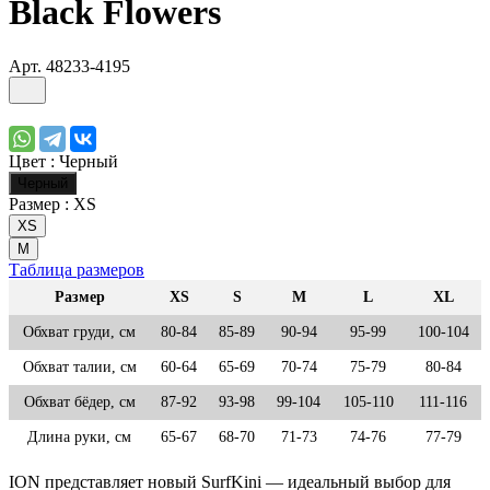
Black Flowers
Арт.
48233-4195
Цвет :
Черный
Черный
Размер :
XS
XS
M
Таблица размеров
Размер
XS
S
M
L
XL
Обхват груди, см
80-84
85-89
90-94
95-99
100-104
Обхват талии, см
60-64
65-69
70-74
75-79
80-84
Обхват бёдер, см
87-92
93-98
99-104
105-110
111-116
Длина руки, см
65-67
68-70
71-73
74-76
77-79
ION представляет новый SurfKini — идеальный выбор для