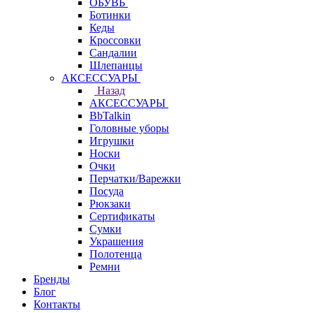
ОБУВЬ
Ботинки
Кеды
Кроссовки
Сандалии
Шлепанцы
АКСЕССУАРЫ
Назад
АКСЕССУАРЫ
BbTalkin
Головные уборы
Игрушки
Носки
Очки
Перчатки/Варежки
Посуда
Рюкзаки
Сертификаты
Сумки
Украшения
Полотенца
Ремни
Бренды
Блог
Контакты