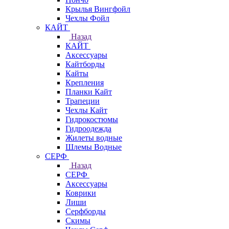
Крылья Вингфойл
Чехлы Фойл
КАЙТ
Назад
КАЙТ
Аксессуары
Кайтборды
Кайты
Крепления
Планки Кайт
Трапеции
Чехлы Кайт
Гидрокостюмы
Гидроодежда
Жилеты водные
Шлемы Водные
СЕРФ
Назад
СЕРФ
Аксессуары
Коврики
Лиши
Серфборды
Скимы