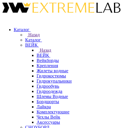
Каталог
Назад
Каталог
ВЕЙК
Назад
ВЕЙК
Вейкборды
Крепления
Жилеты водные
Гидрокостюмы
Гидрокупальники
Гидрообувь
Гидроодежда
Шлемы Водные
Бордшорты
Лайкра
Комплектующие
Чехлы Вейк
Аксессуары
СНОУБОРД