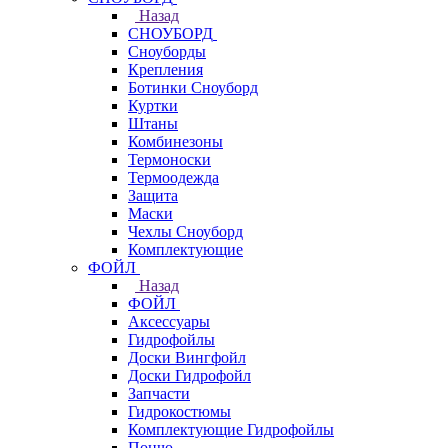
Назад
СНОУБОРД
Сноуборды
Крепления
Ботинки Сноуборд
Куртки
Штаны
Комбинезоны
Термоноски
Термоодежда
Защита
Маски
Чехлы Сноуборд
Комплектующие
ФОЙЛ
Назад
ФОЙЛ
Аксессуары
Гидрофойлы
Доски Вингфойл
Доски Гидрофойл
Запчасти
Гидрокостюмы
Комплектующие Гидрофойлы
Пончо