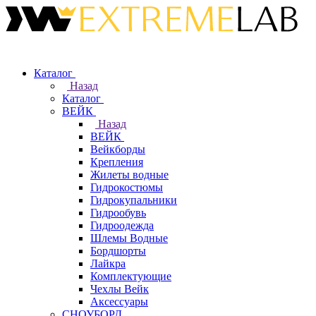
Каталог
Назад
Каталог
ВЕЙК
Назад
ВЕЙК
Вейкборды
Крепления
Жилеты водные
Гидрокостюмы
Гидрокупальники
Гидрообувь
Гидроодежда
Шлемы Водные
Бордшорты
Лайкра
Комплектующие
Чехлы Вейк
Аксессуары
СНОУБОРД