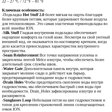
22 – 27 °С / 72 °F – 81 °F
Ключевая особенность:
-Подкладка
Hot Stuff 2.0
более мягкая на ощупь благодаря
более крупным петлям, которые удерживают больше воздуха
для теплоизоляции. Это самая эластичная термоподкладка во
всей линейке ION.
-
Silk Stuff
Гладкая внутренняя подкладка обеспечивает
ощущение комфорта на голой коже. Несмотря на свой уютный
внешний вид, он оказывается по-настоящему крепким, когда
дело касается превосходных характеристик внутреннего
пространства.
-
Seam Reinforcement
Все точки напряжения усилены и
закреплены лентой Melco изнутри, чтобы обеспечить более
длительный срок службы швов.
-
Water Gate
Дополнительная панель внутри, которая
закрывает молнию сзади и действует как барьер,
предотвращающий попадание воды в гидрокостюм.
-
Drain Holes
Чтобы предотвратить скопление воды внутри
гидрокостюма, мы обеспечиваем быстрый слив воды при
необходимости. Drain_Holes зафиксированы изнутри и не
расширяются.
-
Sunglasses Loop
Небольшая петля на шее гидрокостюмов и
топов для крепления страховочной линии солнцезащитных
очков ION.