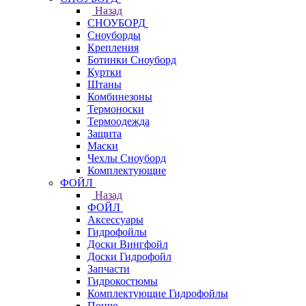
Назад
СНОУБОРД
Сноуборды
Крепления
Ботинки Сноуборд
Куртки
Штаны
Комбинезоны
Термоноски
Термоодежда
Защита
Маски
Чехлы Сноуборд
Комплектующие
ФОЙЛ
Назад
ФОЙЛ
Аксессуары
Гидрофойлы
Доски Вингфойл
Доски Гидрофойл
Запчасти
Гидрокостюмы
Комплектующие Гидрофойлы
Пончо