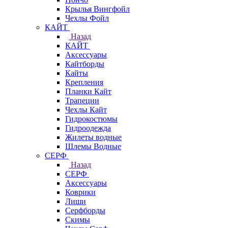
Крылья Вингфойл
Чехлы Фойл
КАЙТ
Назад
КАЙТ
Аксессуары
Кайтборды
Кайты
Крепления
Планки Кайт
Трапеции
Чехлы Кайт
Гидрокостюмы
Гидроодежда
Жилеты водные
Шлемы Водные
СЕРФ
Назад
СЕРФ
Аксессуары
Коврики
Лиши
Серфборды
Скимы