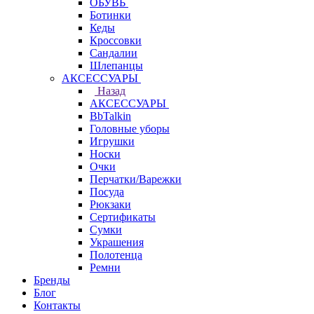
ОБУВЬ
Ботинки
Кеды
Кроссовки
Сандалии
Шлепанцы
АКСЕССУАРЫ
Назад
АКСЕССУАРЫ
BbTalkin
Головные уборы
Игрушки
Носки
Очки
Перчатки/Варежки
Посуда
Рюкзаки
Сертификаты
Сумки
Украшения
Полотенца
Ремни
Бренды
Блог
Контакты