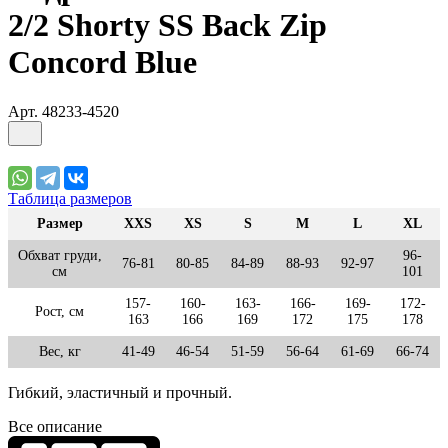
2/2 Shorty SS Back Zip
Сoncord Blue
Арт.
48233-4520
Таблица размеров
Размер
XXS
XS
S
M
L
XL
Обхват груди,
96-
76-81
80-85
84-89
88-93
92-97
см
101
157-
160-
163-
166-
169-
172-
Рост, см
163
166
169
172
175
178
Вес, кг
41-49
46-54
51-59
56-64
61-69
66-74
Гибкий, эластичный и прочный.
Все описание