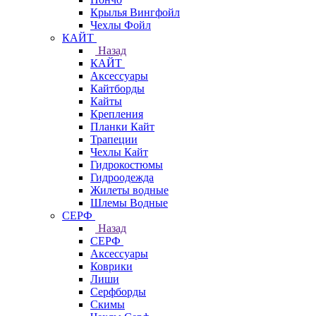
Крылья Вингфойл
Чехлы Фойл
КАЙТ
Назад
КАЙТ
Аксессуары
Кайтборды
Кайты
Крепления
Планки Кайт
Трапеции
Чехлы Кайт
Гидрокостюмы
Гидроодежда
Жилеты водные
Шлемы Водные
СЕРФ
Назад
СЕРФ
Аксессуары
Коврики
Лиши
Серфборды
Скимы