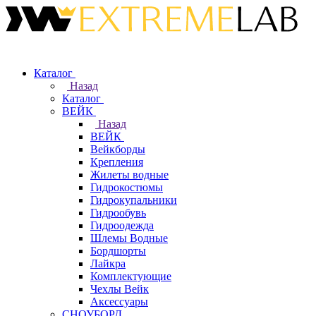
Каталог
Назад
Каталог
ВЕЙК
Назад
ВЕЙК
Вейкборды
Крепления
Жилеты водные
Гидрокостюмы
Гидрокупальники
Гидрообувь
Гидроодежда
Шлемы Водные
Бордшорты
Лайкра
Комплектующие
Чехлы Вейк
Аксессуары
СНОУБОРД