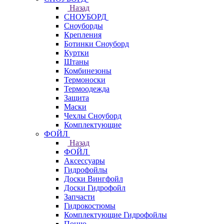
Назад
СНОУБОРД
Сноуборды
Крепления
Ботинки Сноуборд
Куртки
Штаны
Комбинезоны
Термоноски
Термоодежда
Защита
Маски
Чехлы Сноуборд
Комплектующие
ФОЙЛ
Назад
ФОЙЛ
Аксессуары
Гидрофойлы
Доски Вингфойл
Доски Гидрофойл
Запчасти
Гидрокостюмы
Комплектующие Гидрофойлы
Пончо