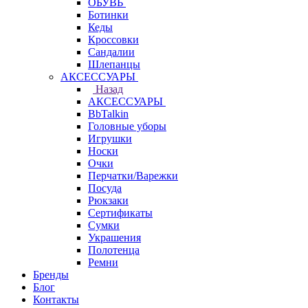
ОБУВЬ
Ботинки
Кеды
Кроссовки
Сандалии
Шлепанцы
АКСЕССУАРЫ
Назад
АКСЕССУАРЫ
BbTalkin
Головные уборы
Игрушки
Носки
Очки
Перчатки/Варежки
Посуда
Рюкзаки
Сертификаты
Сумки
Украшения
Полотенца
Ремни
Бренды
Блог
Контакты