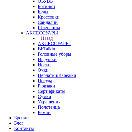
ОБУВЬ
Ботинки
Кеды
Кроссовки
Сандалии
Шлепанцы
АКСЕССУАРЫ
Назад
АКСЕССУАРЫ
BbTalkin
Головные уборы
Игрушки
Носки
Очки
Перчатки/Варежки
Посуда
Рюкзаки
Сертификаты
Сумки
Украшения
Полотенца
Ремни
Бренды
Блог
Контакты