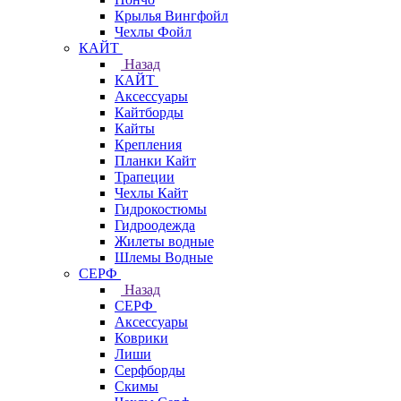
Крылья Вингфойл
Чехлы Фойл
КАЙТ
Назад
КАЙТ
Аксессуары
Кайтборды
Кайты
Крепления
Планки Кайт
Трапеции
Чехлы Кайт
Гидрокостюмы
Гидроодежда
Жилеты водные
Шлемы Водные
СЕРФ
Назад
СЕРФ
Аксессуары
Коврики
Лиши
Серфборды
Скимы