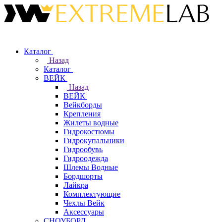
Каталог
Назад
Каталог
ВЕЙК
Назад
ВЕЙК
Вейкборды
Крепления
Жилеты водные
Гидрокостюмы
Гидрокупальники
Гидрообувь
Гидроодежда
Шлемы Водные
Бордшорты
Лайкра
Комплектующие
Чехлы Вейк
Аксессуары
СНОУБОРД