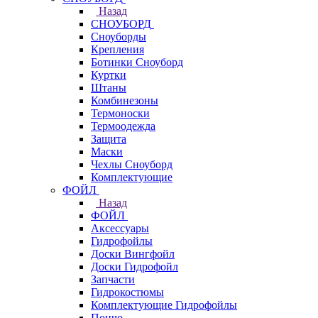
Назад
СНОУБОРД
Сноуборды
Крепления
Ботинки Сноуборд
Куртки
Штаны
Комбинезоны
Термоноски
Термоодежда
Защита
Маски
Чехлы Сноуборд
Комплектующие
ФОЙЛ
Назад
ФОЙЛ
Аксессуары
Гидрофойлы
Доски Вингфойл
Доски Гидрофойл
Запчасти
Гидрокостюмы
Комплектующие Гидрофойлы
Пончо