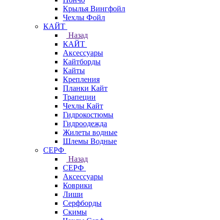
Крылья Вингфойл
Чехлы Фойл
КАЙТ
Назад
КАЙТ
Аксессуары
Кайтборды
Кайты
Крепления
Планки Кайт
Трапеции
Чехлы Кайт
Гидрокостюмы
Гидроодежда
Жилеты водные
Шлемы Водные
СЕРФ
Назад
СЕРФ
Аксессуары
Коврики
Лиши
Серфборды
Скимы