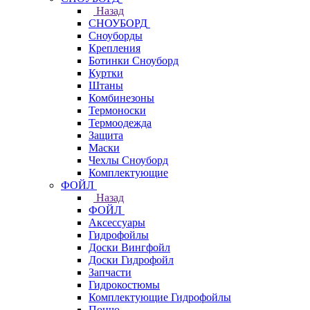
Назад
СНОУБОРД
Сноуборды
Крепления
Ботинки Сноуборд
Куртки
Штаны
Комбинезоны
Термоноски
Термоодежда
Защита
Маски
Чехлы Сноуборд
Комплектующие
ФОЙЛ
Назад
ФОЙЛ
Аксессуары
Гидрофойлы
Доски Вингфойл
Доски Гидрофойл
Запчасти
Гидрокостюмы
Комплектующие Гидрофойлы
Пончо