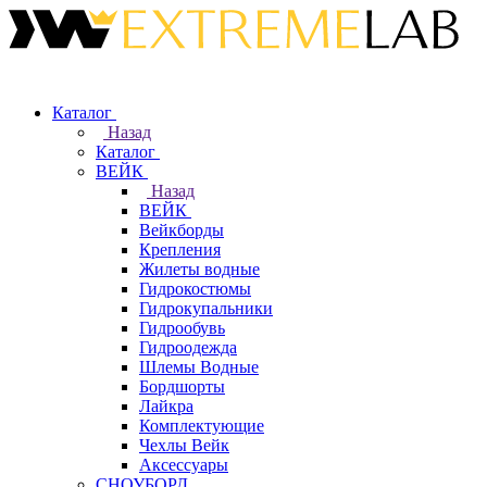
Каталог
Назад
Каталог
ВЕЙК
Назад
ВЕЙК
Вейкборды
Крепления
Жилеты водные
Гидрокостюмы
Гидрокупальники
Гидрообувь
Гидроодежда
Шлемы Водные
Бордшорты
Лайкра
Комплектующие
Чехлы Вейк
Аксессуары
СНОУБОРД