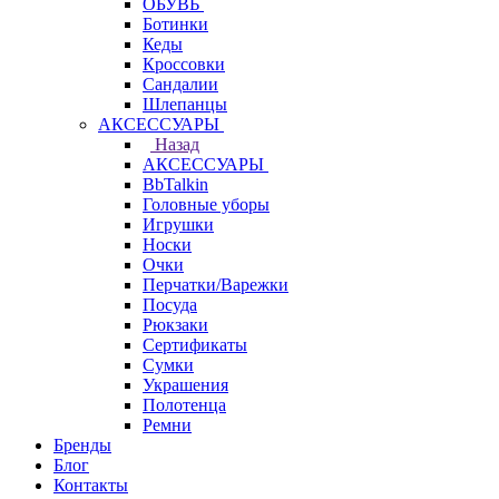
ОБУВЬ
Ботинки
Кеды
Кроссовки
Сандалии
Шлепанцы
АКСЕССУАРЫ
Назад
АКСЕССУАРЫ
BbTalkin
Головные уборы
Игрушки
Носки
Очки
Перчатки/Варежки
Посуда
Рюкзаки
Сертификаты
Сумки
Украшения
Полотенца
Ремни
Бренды
Блог
Контакты