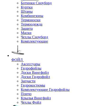
Ботинки Сноуборд
Куртки
Штаны
Комбинезоны
Термоноски
Термоодежда
Защита
Маски
Чехлы Сноуборд
Комплектующие
ФОЙЛ
Аксессуары
Гидрофойлы
Доски Вингфойл
Доски Гидрофойл
Запчасти
Гидрокостюмы
Комплектующие Гидрофойлы
Пончо
Крылья Вингфойл
Чехлы Фойл