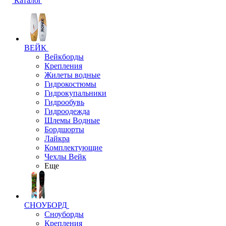
Каталог
ВЕЙК
Вейкборды
Крепления
Жилеты водные
Гидрокостюмы
Гидрокупальники
Гидрообувь
Гидроодежда
Шлемы Водные
Бордшорты
Лайкра
Комплектующие
Чехлы Вейк
Еще
СНОУБОРД
Сноуборды
Крепления