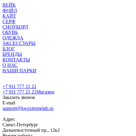
ВЕЙК
ФОЙЛ
КАЙТ
СЕРФ
СНОУБОРД
ОБУВЬ
ОДЕЖДА
АКСЕССУАРЫ
БЛОГ
БРЕНДЫ
КОНТАКТЫ
О НАС
НАШИ ПАРКИ
+7 911 777 21 21
+7 911 777 21 21
Магазин
Заказать звонок
E-mail
support@kwextremelab.ru
Адрес
Санкт-Петербург
Дальневосточный пр., 12к2
Режим работы