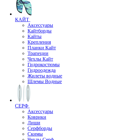
КАЙТ
Аксессуары
Кайтборды
Кайты
Крепления
Планки Кайт
Трапеции
Чехлы Кайт
Гидрокостюмы
Гидроодежда
Жилеты водные
Шлемы Водные
СЕРФ
Аксессуары
Коврики
Лиши
Серфборды
Скимы
Чехлы Cерф