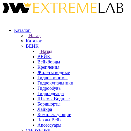
Каталог
Назад
Каталог
ВЕЙК
Назад
ВЕЙК
Вейкборды
Крепления
Жилеты водные
Гидрокостюмы
Гидрокупальники
Гидрообувь
Гидроодежда
Шлемы Водные
Бордшорты
Лайкра
Комплектующие
Чехлы Вейк
Аксессуары
СНОУБОРД