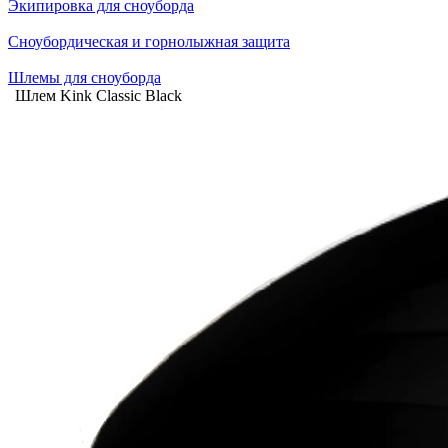
Экипировка для сноуборда
Сноубордическая и горнолыжная защита
Шлемы для сноуборда
Шлем Kink Classic Black