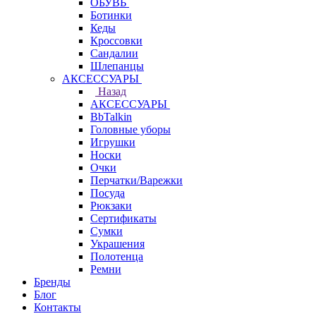
ОБУВЬ
Ботинки
Кеды
Кроссовки
Сандалии
Шлепанцы
АКСЕССУАРЫ
Назад
АКСЕССУАРЫ
BbTalkin
Головные уборы
Игрушки
Носки
Очки
Перчатки/Варежки
Посуда
Рюкзаки
Сертификаты
Сумки
Украшения
Полотенца
Ремни
Бренды
Блог
Контакты