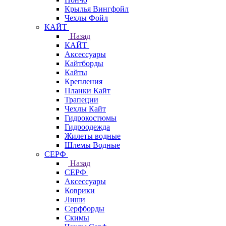
Крылья Вингфойл
Чехлы Фойл
КАЙТ
Назад
КАЙТ
Аксессуары
Кайтборды
Кайты
Крепления
Планки Кайт
Трапеции
Чехлы Кайт
Гидрокостюмы
Гидроодежда
Жилеты водные
Шлемы Водные
СЕРФ
Назад
СЕРФ
Аксессуары
Коврики
Лиши
Серфборды
Скимы