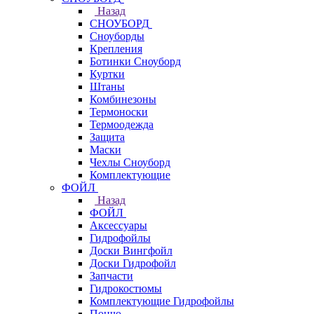
Назад
СНОУБОРД
Сноуборды
Крепления
Ботинки Сноуборд
Куртки
Штаны
Комбинезоны
Термоноски
Термоодежда
Защита
Маски
Чехлы Сноуборд
Комплектующие
ФОЙЛ
Назад
ФОЙЛ
Аксессуары
Гидрофойлы
Доски Вингфойл
Доски Гидрофойл
Запчасти
Гидрокостюмы
Комплектующие Гидрофойлы
Пончо