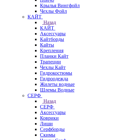
Крылья Вингфойл
Чехлы Фойл
КАЙТ
Назад
КАЙТ
Аксессуары
Кайтборды
Кайты
Крепления
Планки Кайт
Трапеции
Чехлы Кайт
Гидрокостюмы
Гидроодежда
Жилеты водные
Шлемы Водные
СЕРФ
Назад
СЕРФ
Аксессуары
Коврики
Лиши
Серфборды
Скимы