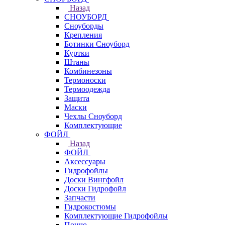
Назад
СНОУБОРД
Сноуборды
Крепления
Ботинки Сноуборд
Куртки
Штаны
Комбинезоны
Термоноски
Термоодежда
Защита
Маски
Чехлы Сноуборд
Комплектующие
ФОЙЛ
Назад
ФОЙЛ
Аксессуары
Гидрофойлы
Доски Вингфойл
Доски Гидрофойл
Запчасти
Гидрокостюмы
Комплектующие Гидрофойлы
Пончо