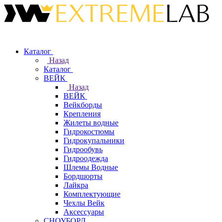
Каталог
Назад
Каталог
ВЕЙК
Назад
ВЕЙК
Вейкборды
Крепления
Жилеты водные
Гидрокостюмы
Гидрокупальники
Гидрообувь
Гидроодежда
Шлемы Водные
Бордшорты
Лайкра
Комплектующие
Чехлы Вейк
Аксессуары
СНОУБОРД