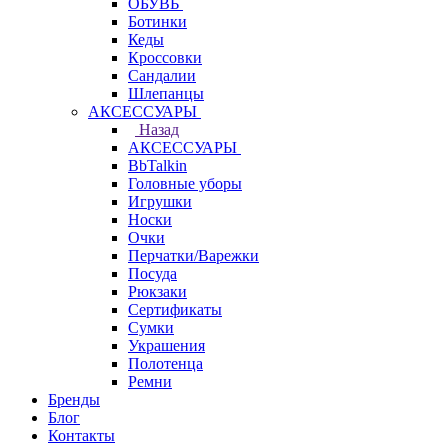
ОБУВЬ
Ботинки
Кеды
Кроссовки
Сандалии
Шлепанцы
АКСЕССУАРЫ
Назад
АКСЕССУАРЫ
BbTalkin
Головные уборы
Игрушки
Носки
Очки
Перчатки/Варежки
Посуда
Рюкзаки
Сертификаты
Сумки
Украшения
Полотенца
Ремни
Бренды
Блог
Контакты