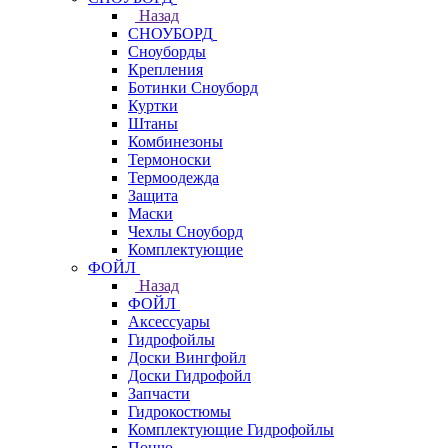
Назад
СНОУБОРД
Сноуборды
Крепления
Ботинки Сноуборд
Куртки
Штаны
Комбинезоны
Термоноски
Термоодежда
Защита
Маски
Чехлы Сноуборд
Комплектующие
ФОЙЛ
Назад
ФОЙЛ
Аксессуары
Гидрофойлы
Доски Вингфойл
Доски Гидрофойл
Запчасти
Гидрокостюмы
Комплектующие Гидрофойлы
Пончо