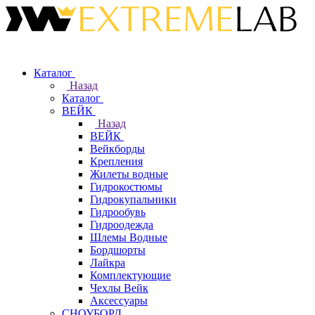
Каталог
Назад
Каталог
ВЕЙК
Назад
ВЕЙК
Вейкборды
Крепления
Жилеты водные
Гидрокостюмы
Гидрокупальники
Гидрообувь
Гидроодежда
Шлемы Водные
Бордшорты
Лайкра
Комплектующие
Чехлы Вейк
Аксессуары
СНОУБОРД