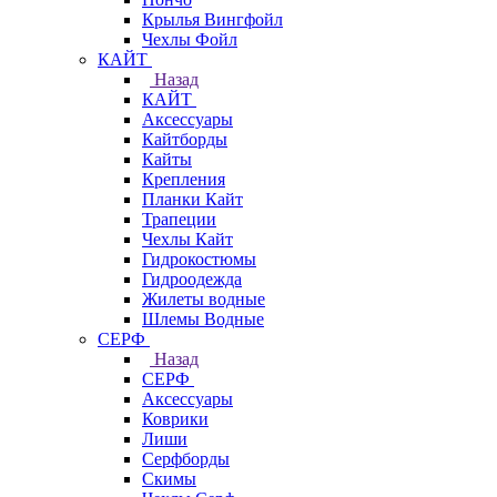
Крылья Вингфойл
Чехлы Фойл
КАЙТ
Назад
КАЙТ
Аксессуары
Кайтборды
Кайты
Крепления
Планки Кайт
Трапеции
Чехлы Кайт
Гидрокостюмы
Гидроодежда
Жилеты водные
Шлемы Водные
СЕРФ
Назад
СЕРФ
Аксессуары
Коврики
Лиши
Серфборды
Скимы