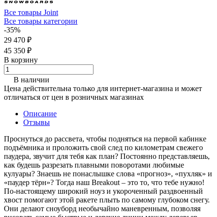
Все товары Joint
Все товары категории
-35%
29 470 ₽
45 350 ₽
В корзину
В наличии
Цена действительна только для интернет-магазина и может
отличаться от цен в розничных магазинах
Описание
Отзывы
Проснуться до рассвета, чтобы подняться на первой кабинке
подъёмника и проложить свой след по километрам свежего
паудера, звучит для тебя как план? Постоянно представляешь,
как будешь разрезать плавными поворотами любимые
кулуары? Знаешь не понаслышке слова «прогноз», «пухляк» и
«паудер тёрн»? Тогда наш Breakout – это то, что тебе нужно!
По-настоящему широкий ноуз и укороченный раздвоенный
хвост помогают этой ракете плыть по самому глубоком снегу.
Они делают сноуборд необычайно маневренным, позволяя