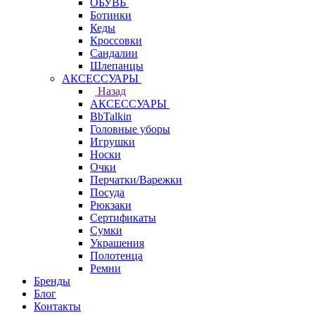
ОБУВЬ
Ботинки
Кеды
Кроссовки
Сандалии
Шлепанцы
АКСЕССУАРЫ
Назад
АКСЕССУАРЫ
BbTalkin
Головные уборы
Игрушки
Носки
Очки
Перчатки/Варежки
Посуда
Рюкзаки
Сертификаты
Сумки
Украшения
Полотенца
Ремни
Бренды
Блог
Контакты