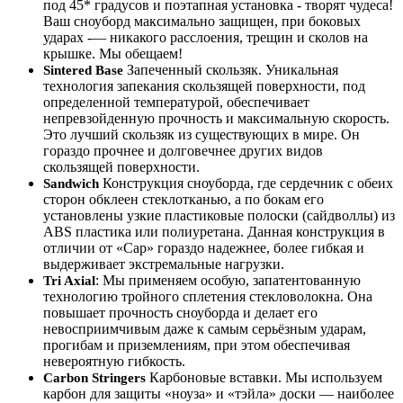
под 45* градусов и поэтапная установка - творят чудеса!
Ваш сноуборд максимально защищен, при боковых
ударах -— никакого расслоения, трещин и сколов на
крышке. Мы обещаем!
Запеченный скользяк. Уникальная
Sintered Base
технология запекания скользящей поверхности, под
определенной температурой, обеспечивает
непревзойденную прочность и максимальную скорость.
Это лучший скользяк из существующих в мире. Он
гораздо прочнее и долговечнее других видов
скользящей поверхности.
Конструкция сноуборда, где сердечник с обеих
Sandwich
сторон обклеен стеклотканью, а по бокам его
установлены узкие пластиковые полоски (сайдволлы) из
ABS пластика или полиуретана. Данная конструкция в
отличии от «Cap» гораздо надежнее, более гибкая и
выдерживает экстремальные нагрузки.
: Мы применяем особую, запатентованную
Tri Axial
технологию тройного сплетения стекловолокна. Она
повышает прочность сноуборда и делает его
невосприимчивым даже к самым серьёзным ударам,
прогибам и приземлениям, при этом обеспечивая
невероятную гибкость.
Карбоновые вставки. Мы используем
Carbon Stringers
карбон для защиты «ноуза» и «тэйла» доски — наиболее