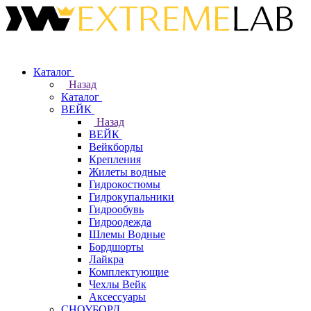
Каталог
Назад
Каталог
ВЕЙК
Назад
ВЕЙК
Вейкборды
Крепления
Жилеты водные
Гидрокостюмы
Гидрокупальники
Гидрообувь
Гидроодежда
Шлемы Водные
Бордшорты
Лайкра
Комплектующие
Чехлы Вейк
Аксессуары
СНОУБОРД