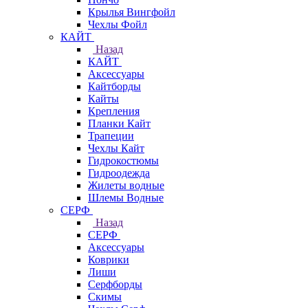
Крылья Вингфойл
Чехлы Фойл
КАЙТ
Назад
КАЙТ
Аксессуары
Кайтборды
Кайты
Крепления
Планки Кайт
Трапеции
Чехлы Кайт
Гидрокостюмы
Гидроодежда
Жилеты водные
Шлемы Водные
СЕРФ
Назад
СЕРФ
Аксессуары
Коврики
Лиши
Серфборды
Скимы