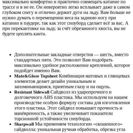
максимально комфортно и практично совмещать катание по
трассе и в не ее. Он невероятно легко всплывает даже в самом
глубоком снегу и отлично держит дуги на льду. Вам больше не
нужно думать о перемещении веса на заднюю ногу при
катании в паудере, так как этот сноуборд сделает всё за вас. А
при перекантовке на льду, за счёт обрезанного хвоста, вы не
будете цеплять канта.
Дополнительные закладные отверстия — шесть‚ вместо
стандартных пяти. Это позволит Вам подобрать
максимально удобное расположение креплений, которое
подойдет именно Вам.
Комбинация матовых и глянцевых
Mate&Glose Topsheet
элементов делает дизайн уникальным и
запоминающимся, приятным глазу и на ощупь.
Сайдволл из ударопрочного и
Resistant Sidewall
долговечного ABS пластика. Мы используем на нашем
производстве особую формулу состава для изготовления
этого пластика. Этот сайдвол повышает прочность и
манёвренность, а также увеличивает показатели
торсионной устойчивости сноуборда.
Мы применяем технологию «скошенного»
Sharpwall
сайдволла: уникальная ручная обработка, обрезка угла