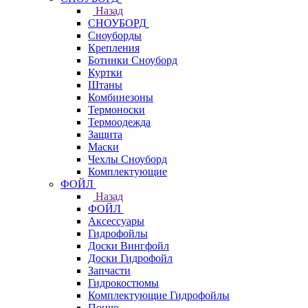
Назад
СНОУБОРД
Сноуборды
Крепления
Ботинки Сноуборд
Куртки
Штаны
Комбинезоны
Термоноски
Термоодежда
Защита
Маски
Чехлы Сноуборд
Комплектующие
ФОЙЛ
Назад
ФОЙЛ
Аксессуары
Гидрофойлы
Доски Вингфойл
Доски Гидрофойл
Запчасти
Гидрокостюмы
Комплектующие Гидрофойлы
Пончо