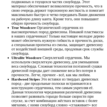
подвижных и гнущихся частях сноуборда. Этот
материал обеспечивает великолепную прочность, что в
свою очередь держит торсионную жесткость и помогает
максимально быстро и четко передавать Ваши движения
на рабочую длину канта. Кроме того, они повышают
общую прочность сноуборда.
Органический сердечник из
True Woodcore
высокопрочных пород древесины. Никакой пластмассы
в наших сердечниках! Только настоящее молодое дерево
может обеспечить нужную гибкость и прочность доски,
а специальная пропитка из смолы, защищает древесину
от воздействий внешней среды, продлевая срок службы
сноуборда.
Сверхлегкий сердечник. Мы
Ultralite Woodcore
используем сверхлегкую древесину, для уменьшения
веса сноуборда. Сложная технология поэтапной сушки
древесной породы дает снижение веса без потери в
прочности. Легче, прочнее - всё, как мы любим.
Это вставки из твердых древесных
Hardwood Stripes
пород - две продольные полоски встраиваются в
конструкцию сердечника, тем самым укрепляя её.
Данная технология чередования различной древесины
позволяет развивать гораздо больше скорости при
спуске, за счет комбинации жёстких вставок с более
мягкими, с ними сноуборд словно «сглаживает» все