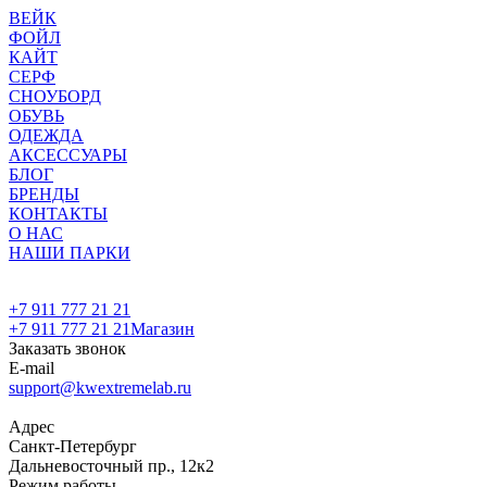
ВЕЙК
ФОЙЛ
КАЙТ
СЕРФ
СНОУБОРД
ОБУВЬ
ОДЕЖДА
АКСЕССУАРЫ
БЛОГ
БРЕНДЫ
КОНТАКТЫ
О НАС
НАШИ ПАРКИ
+7 911 777 21 21
+7 911 777 21 21
Магазин
Заказать звонок
E-mail
support@kwextremelab.ru
Адрес
Санкт-Петербург
Дальневосточный пр., 12к2
Режим работы