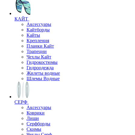
КАЙТ
Аксессуары
Кайтборды
Кайты
Крепления
Планки Кайт
Трапеции
Чехлы Кайт
Гидрокостюмы
Гидроодежда
Жилеты водные
Шлемы Водные
СЕРФ
Аксессуары
Коврики
Лиши
Серфборды
Скимы
Чехлы Cерф