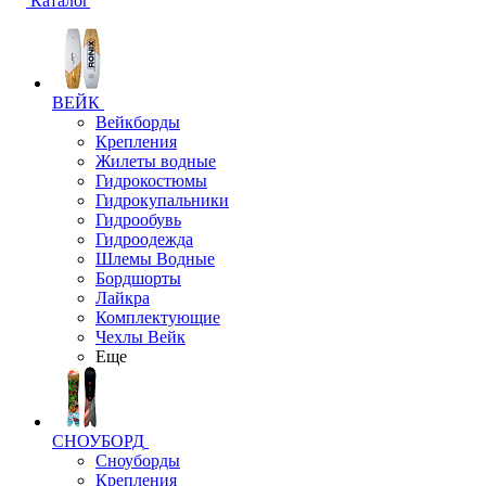
Каталог
ВЕЙК
Вейкборды
Крепления
Жилеты водные
Гидрокостюмы
Гидрокупальники
Гидрообувь
Гидроодежда
Шлемы Водные
Бордшорты
Лайкра
Комплектующие
Чехлы Вейк
Еще
СНОУБОРД
Сноуборды
Крепления