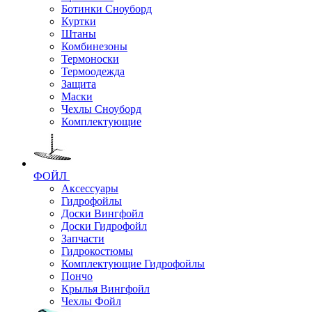
Ботинки Сноуборд
Куртки
Штаны
Комбинезоны
Термоноски
Термоодежда
Защита
Маски
Чехлы Сноуборд
Комплектующие
ФОЙЛ
Аксессуары
Гидрофойлы
Доски Вингфойл
Доски Гидрофойл
Запчасти
Гидрокостюмы
Комплектующие Гидрофойлы
Пончо
Крылья Вингфойл
Чехлы Фойл