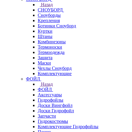
Назад
СНОУБОРД
Сноуборды
Крепления
Ботинки Сноуборд
Куртки
Штаны
Комбинезоны
Термоноски
Термоодежда
Защита
Маски
Чехлы Сноуборд
Комплектующие
ФОЙЛ
Назад
ФОЙЛ
Аксессуары
Гидрофойлы
Доски Вингфойл
Доски Гидрофойл
Запчасти
Гидрокостюмы
Комплектующие Гидрофойлы
Пончо