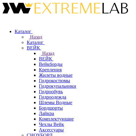
Каталог
Назад
Каталог
ВЕЙК
Назад
ВЕЙК
Вейкборды
Крепления
Жилеты водные
Гидрокостюмы
Гидрокупальники
Гидрообувь
Гидроодежда
Шлемы Водные
Бордшорты
Лайкра
Комплектующие
Чехлы Вейк
Аксессуары
СНОУБОРД