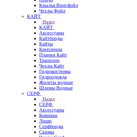
Крылья Вингфойл
Чехлы Фойл
КАЙТ
Назад
КАЙТ
Аксессуары
Кайтборды
Кайты
Крепления
Планки Кайт
Трапеции
Чехлы Кайт
Гидрокостюмы
Гидроодежда
Жилеты водные
Шлемы Водные
СЕРФ
Назад
СЕРФ
Аксессуары
Коврики
Лиши
Серфборды
Скимы