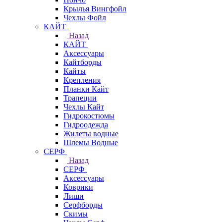
Крылья Вингфойл
Чехлы Фойл
КАЙТ
Назад
КАЙТ
Аксессуары
Кайтборды
Кайты
Крепления
Планки Кайт
Трапеции
Чехлы Кайт
Гидрокостюмы
Гидроодежда
Жилеты водные
Шлемы Водные
СЕРФ
Назад
СЕРФ
Аксессуары
Коврики
Лиши
Серфборды
Скимы