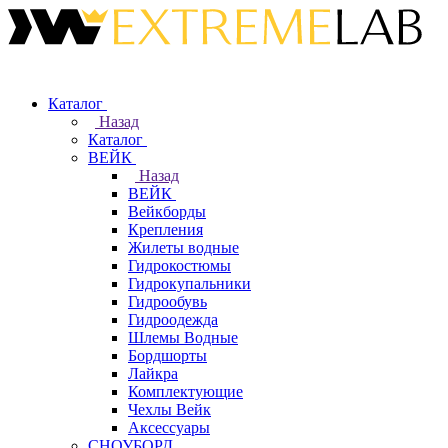
Каталог
Назад
Каталог
ВЕЙК
Назад
ВЕЙК
Вейкборды
Крепления
Жилеты водные
Гидрокостюмы
Гидрокупальники
Гидрообувь
Гидроодежда
Шлемы Водные
Бордшорты
Лайкра
Комплектующие
Чехлы Вейк
Аксессуары
СНОУБОРД