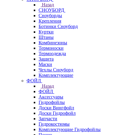
Назад
СНОУБОРД
Сноуборды
Крепления
Ботинки Сноуборд
Куртки
Штаны
Комбинезоны
Термоноски
Термоодежда
Защита
Маски
Чехлы Сноуборд
Комплектующие
ФОЙЛ
Назад
ФОЙЛ
Аксессуары
Гидрофойлы
Доски Вингфойл
Доски Гидрофойл
Запчасти
Гидрокостюмы
Комплектующие Гидрофойлы
Пончо