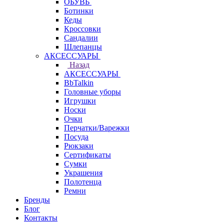
ОБУВЬ
Ботинки
Кеды
Кроссовки
Сандалии
Шлепанцы
АКСЕССУАРЫ
Назад
АКСЕССУАРЫ
BbTalkin
Головные уборы
Игрушки
Носки
Очки
Перчатки/Варежки
Посуда
Рюкзаки
Сертификаты
Сумки
Украшения
Полотенца
Ремни
Бренды
Блог
Контакты