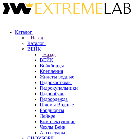
Каталог
Назад
Каталог
ВЕЙК
Назад
ВЕЙК
Вейкборды
Крепления
Жилеты водные
Гидрокостюмы
Гидрокупальники
Гидрообувь
Гидроодежда
Шлемы Водные
Бордшорты
Лайкра
Комплектующие
Чехлы Вейк
Аксессуары
СНОУБОРД