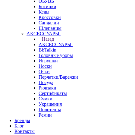
ОБУВЬ
Ботинки
Кеды
Кроссовки
Сандалии
Шлепанцы
АКСЕССУАРЫ
Назад
АКСЕССУАРЫ
BbTalkin
Головные уборы
Игрушки
Носки
Очки
Перчатки/Варежки
Посуда
Рюкзаки
Сертификаты
Сумки
Украшения
Полотенца
Ремни
Бренды
Блог
Контакты