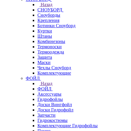
Назад
СНОУБОРД
Сноуборды
Крепления
Ботинки Сноуборд
Куртки
Штаны
Комбинезоны
Термоноски
Термоодежда
Защита
Маски
Чехлы Сноуборд
Комплектующие
ФОЙЛ
Назад
ФОЙЛ
Аксессуары
Гидрофойлы
Доски Вингфойл
Доски Гидрофойл
Запчасти
Гидрокостюмы
Комплектующие Гидрофойлы
Пончо