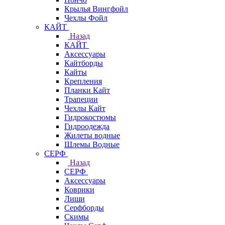
Крылья Вингфойл
Чехлы Фойл
КАЙТ
Назад
КАЙТ
Аксессуары
Кайтборды
Кайты
Крепления
Планки Кайт
Трапеции
Чехлы Кайт
Гидрокостюмы
Гидроодежда
Жилеты водные
Шлемы Водные
СЕРФ
Назад
СЕРФ
Аксессуары
Коврики
Лиши
Серфборды
Скимы