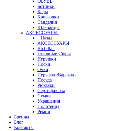
ОБУВЬ
Ботинки
Кеды
Кроссовки
Сандалии
Шлепанцы
АКСЕССУАРЫ
Назад
АКСЕССУАРЫ
BbTalkin
Головные уборы
Игрушки
Носки
Очки
Перчатки/Варежки
Посуда
Рюкзаки
Сертификаты
Сумки
Украшения
Полотенца
Ремни
Бренды
Блог
Контакты