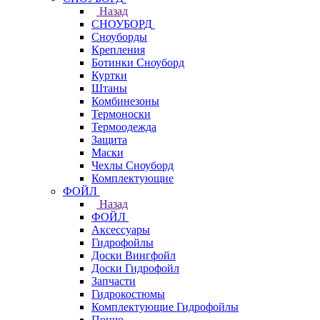
Назад
СНОУБОРД
Сноуборды
Крепления
Ботинки Сноуборд
Куртки
Штаны
Комбинезоны
Термоноски
Термоодежда
Защита
Маски
Чехлы Сноуборд
Комплектующие
ФОЙЛ
Назад
ФОЙЛ
Аксессуары
Гидрофойлы
Доски Вингфойл
Доски Гидрофойл
Запчасти
Гидрокостюмы
Комплектующие Гидрофойлы
Пончо