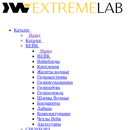
Каталог
Назад
Каталог
ВЕЙК
Назад
ВЕЙК
Вейкборды
Крепления
Жилеты водные
Гидрокостюмы
Гидрокупальники
Гидрообувь
Гидроодежда
Шлемы Водные
Бордшорты
Лайкра
Комплектующие
Чехлы Вейк
Аксессуары
СНОУБОРД