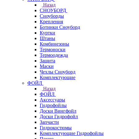
Назад
СНОУБОРД
Сноуборды
Крепления
Ботинки Сноуборд
Куртки
Штаны
Комбинезоны
Термоноски
Термоодежда
Защита
Маски
Чехлы Сноуборд
Комплектующие
ФОЙЛ
Назад
ФОЙЛ
Аксессуары
Гидрофойлы
Доски Вингфойл
Доски Гидрофойл
Запчасти
Гидрокостюмы
Комплектующие Гидрофойлы
Пончо