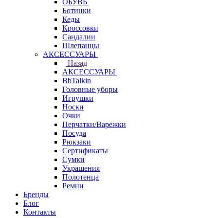
ОБУВЬ
Ботинки
Кеды
Кроссовки
Сандалии
Шлепанцы
АКСЕССУАРЫ
Назад
АКСЕССУАРЫ
BbTalkin
Головные уборы
Игрушки
Носки
Очки
Перчатки/Варежки
Посуда
Рюкзаки
Сертификаты
Сумки
Украшения
Полотенца
Ремни
Бренды
Блог
Контакты