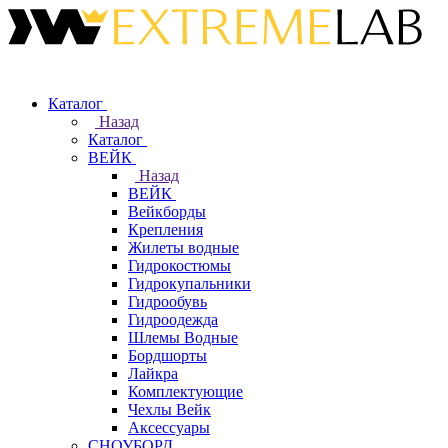
Каталог
Назад
Каталог
ВЕЙК
Назад
ВЕЙК
Вейкборды
Крепления
Жилеты водные
Гидрокостюмы
Гидрокупальники
Гидрообувь
Гидроодежда
Шлемы Водные
Бордшорты
Лайкра
Комплектующие
Чехлы Вейк
Аксессуары
СНОУБОРД