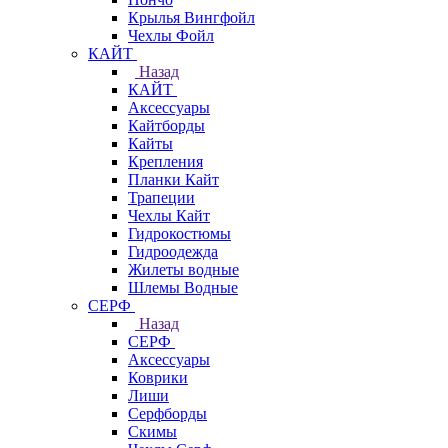
Крылья Вингфойл
Чехлы Фойл
КАЙТ
Назад
КАЙТ
Аксессуары
Кайтборды
Кайты
Крепления
Планки Кайт
Трапеции
Чехлы Кайт
Гидрокостюмы
Гидроодежда
Жилеты водные
Шлемы Водные
СЕРФ
Назад
СЕРФ
Аксессуары
Коврики
Лиши
Серфборды
Скимы