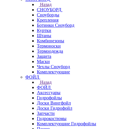
Назад
СНОУБОРД
Сноуборды
Крепления
Ботинки Сноуборд
Куртки
Штаны
Комбинезоны
Термоноски
Термоодежда
Защита
Маски
Чехлы Сноуборд
Комплектующие
ФОЙЛ
Назад
ФОЙЛ
Аксессуары
Гидрофойлы
Доски Вингфойл
Доски Гидрофойл
Запчасти
Гидрокостюмы
Комплектующие Гидрофойлы
Пончо