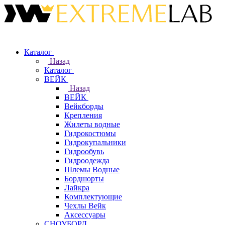
Каталог
Назад
Каталог
ВЕЙК
Назад
ВЕЙК
Вейкборды
Крепления
Жилеты водные
Гидрокостюмы
Гидрокупальники
Гидрообувь
Гидроодежда
Шлемы Водные
Бордшорты
Лайкра
Комплектующие
Чехлы Вейк
Аксессуары
СНОУБОРД