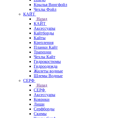
Крылья Вингфойл
Чехлы Фойл
КАЙТ
Назад
КАЙТ
Аксессуары
Кайтборды
Кайты
Крепления
Планки Кайт
Трапеции
Чехлы Кайт
Гидрокостюмы
Гидроодежда
Жилеты водные
Шлемы Водные
СЕРФ
Назад
СЕРФ
Аксессуары
Коврики
Лиши
Серфборды
Скимы