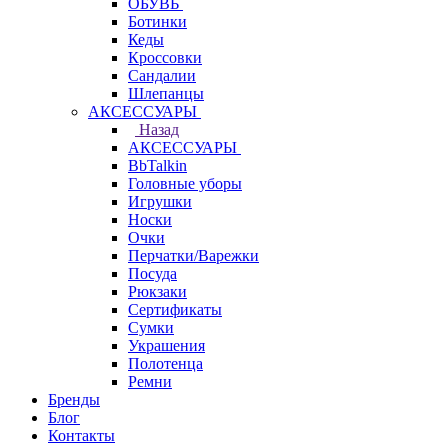
ОБУВЬ
Ботинки
Кеды
Кроссовки
Сандалии
Шлепанцы
АКСЕССУАРЫ
Назад
АКСЕССУАРЫ
BbTalkin
Головные уборы
Игрушки
Носки
Очки
Перчатки/Варежки
Посуда
Рюкзаки
Сертификаты
Сумки
Украшения
Полотенца
Ремни
Бренды
Блог
Контакты