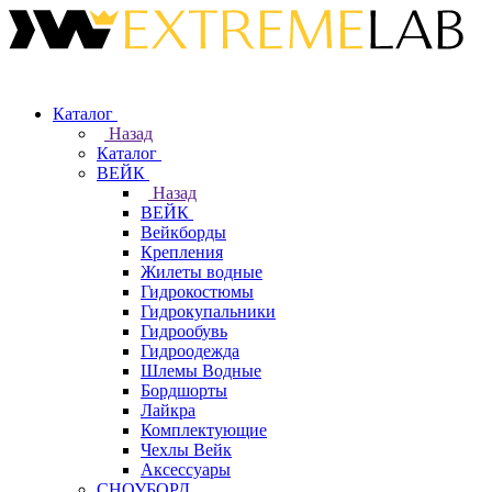
Каталог
Назад
Каталог
ВЕЙК
Назад
ВЕЙК
Вейкборды
Крепления
Жилеты водные
Гидрокостюмы
Гидрокупальники
Гидрообувь
Гидроодежда
Шлемы Водные
Бордшорты
Лайкра
Комплектующие
Чехлы Вейк
Аксессуары
СНОУБОРД