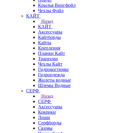
Крылья Вингфойл
Чехлы Фойл
КАЙТ
Назад
КАЙТ
Аксессуары
Кайтборды
Кайты
Крепления
Планки Кайт
Трапеции
Чехлы Кайт
Гидрокостюмы
Гидроодежда
Жилеты водные
Шлемы Водные
СЕРФ
Назад
СЕРФ
Аксессуары
Коврики
Лиши
Серфборды
Скимы