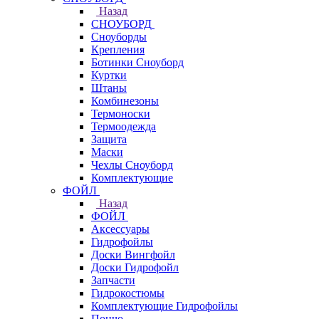
Назад
СНОУБОРД
Сноуборды
Крепления
Ботинки Сноуборд
Куртки
Штаны
Комбинезоны
Термоноски
Термоодежда
Защита
Маски
Чехлы Сноуборд
Комплектующие
ФОЙЛ
Назад
ФОЙЛ
Аксессуары
Гидрофойлы
Доски Вингфойл
Доски Гидрофойл
Запчасти
Гидрокостюмы
Комплектующие Гидрофойлы
Пончо