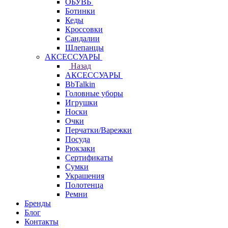
ОБУВЬ
Ботинки
Кеды
Кроссовки
Сандалии
Шлепанцы
АКСЕССУАРЫ
Назад
АКСЕССУАРЫ
BbTalkin
Головные уборы
Игрушки
Носки
Очки
Перчатки/Варежки
Посуда
Рюкзаки
Сертификаты
Сумки
Украшения
Полотенца
Ремни
Бренды
Блог
Контакты