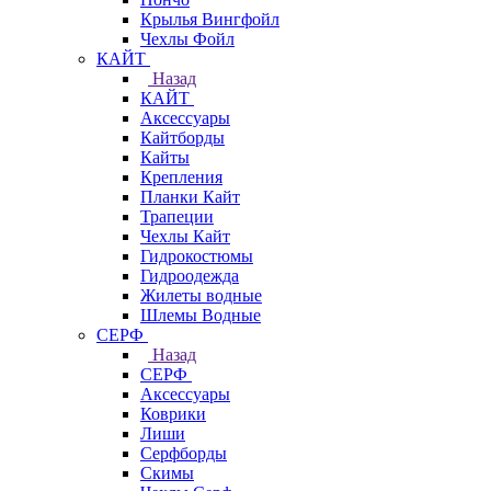
Крылья Вингфойл
Чехлы Фойл
КАЙТ
Назад
КАЙТ
Аксессуары
Кайтборды
Кайты
Крепления
Планки Кайт
Трапеции
Чехлы Кайт
Гидрокостюмы
Гидроодежда
Жилеты водные
Шлемы Водные
СЕРФ
Назад
СЕРФ
Аксессуары
Коврики
Лиши
Серфборды
Скимы