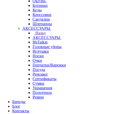
ОБУВЬ
Ботинки
Кеды
Кроссовки
Сандалии
Шлепанцы
АКСЕССУАРЫ
Назад
АКСЕССУАРЫ
BbTalkin
Головные уборы
Игрушки
Носки
Очки
Перчатки/Варежки
Посуда
Рюкзаки
Сертификаты
Сумки
Украшения
Полотенца
Ремни
Бренды
Блог
Контакты