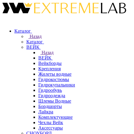
Каталог
Назад
Каталог
ВЕЙК
Назад
ВЕЙК
Вейкборды
Крепления
Жилеты водные
Гидрокостюмы
Гидрокупальники
Гидрообувь
Гидроодежда
Шлемы Водные
Бордшорты
Лайкра
Комплектующие
Чехлы Вейк
Аксессуары
СНОУБОРД