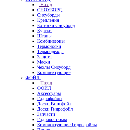
Назад
СНОУБОРД
Сноуборды
Крепления
Ботинки Сноуборд
Куртки
Штаны
Комбинезоны
Термоноски
Термоодежда
Защита
Маски
Чехлы Сноуборд
Комплектующие
ФОЙЛ
Назад
ФОЙЛ
Аксессуары
Гидрофойлы
Доски Вингфойл
Доски Гидрофойл
Запчасти
Гидрокостюмы
Комплектующие Гидрофойлы
Пончо