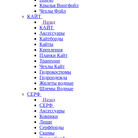
Крылья Вингфойл
Чехлы Фойл
КАЙТ
Назад
КАЙТ
Аксессуары
Кайтборды
Кайты
Крепления
Планки Кайт
Трапеции
Чехлы Кайт
Гидрокостюмы
Гидроодежда
Жилеты водные
Шлемы Водные
СЕРФ
Назад
СЕРФ
Аксессуары
Коврики
Лиши
Серфборды
Скимы