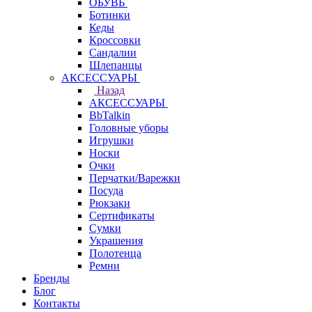
ОБУВЬ
Ботинки
Кеды
Кроссовки
Сандалии
Шлепанцы
АКСЕССУАРЫ
Назад
АКСЕССУАРЫ
BbTalkin
Головные уборы
Игрушки
Носки
Очки
Перчатки/Варежки
Посуда
Рюкзаки
Сертификаты
Сумки
Украшения
Полотенца
Ремни
Бренды
Блог
Контакты