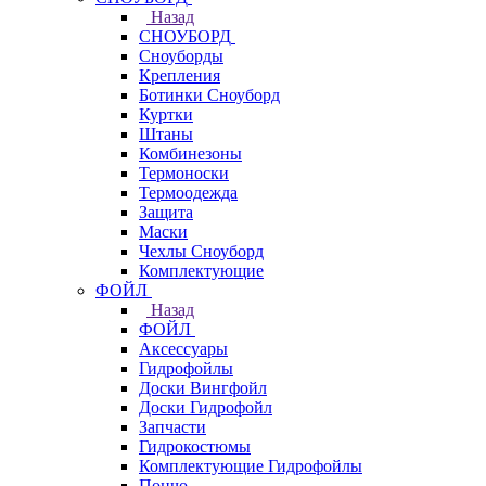
Назад
СНОУБОРД
Сноуборды
Крепления
Ботинки Сноуборд
Куртки
Штаны
Комбинезоны
Термоноски
Термоодежда
Защита
Маски
Чехлы Сноуборд
Комплектующие
ФОЙЛ
Назад
ФОЙЛ
Аксессуары
Гидрофойлы
Доски Вингфойл
Доски Гидрофойл
Запчасти
Гидрокостюмы
Комплектующие Гидрофойлы
Пончо