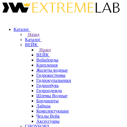
Каталог
Назад
Каталог
ВЕЙК
Назад
ВЕЙК
Вейкборды
Крепления
Жилеты водные
Гидрокостюмы
Гидрокупальники
Гидрообувь
Гидроодежда
Шлемы Водные
Бордшорты
Лайкра
Комплектующие
Чехлы Вейк
Аксессуары
СНОУБОРД