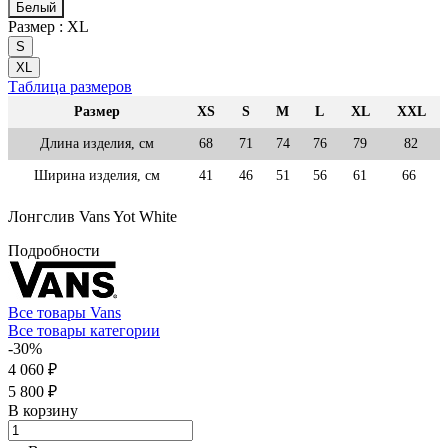
Белый
Размер :
XL
S
XL
Таблица размеров
Размер
XS
S
M
L
XL
XXL
Длина изделия, см
68
71
74
76
79
82
Ширина изделия, см
41
46
51
56
61
66
Лонгслив Vans Yot White
Подробности
Все товары Vans
Все товары категории
-30%
4 060 ₽
5 800 ₽
В корзину