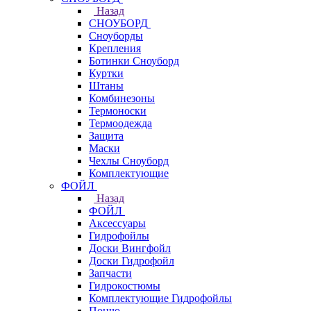
Назад
СНОУБОРД
Сноуборды
Крепления
Ботинки Сноуборд
Куртки
Штаны
Комбинезоны
Термоноски
Термоодежда
Защита
Маски
Чехлы Сноуборд
Комплектующие
ФОЙЛ
Назад
ФОЙЛ
Аксессуары
Гидрофойлы
Доски Вингфойл
Доски Гидрофойл
Запчасти
Гидрокостюмы
Комплектующие Гидрофойлы
Пончо