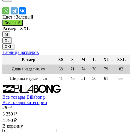
Цвет :
Зеленый
Зеленый
Размер :
XXL
M
XL
XXL
Таблица размеров
Размер
XS
S
M
L
XL
XXL
Длина изделия, см
68
71
74
76
79
82
Ширина изделия, см
41
46
51
56
61
66
Все товары Billabong
Все товары категории
-30%
3 350 ₽
4 790 ₽
В корзину