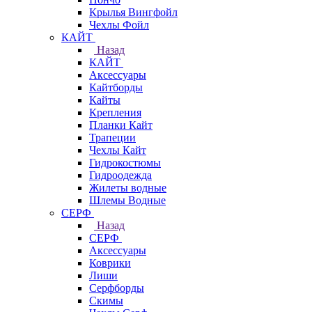
Крылья Вингфойл
Чехлы Фойл
КАЙТ
Назад
КАЙТ
Аксессуары
Кайтборды
Кайты
Крепления
Планки Кайт
Трапеции
Чехлы Кайт
Гидрокостюмы
Гидроодежда
Жилеты водные
Шлемы Водные
СЕРФ
Назад
СЕРФ
Аксессуары
Коврики
Лиши
Серфборды
Скимы