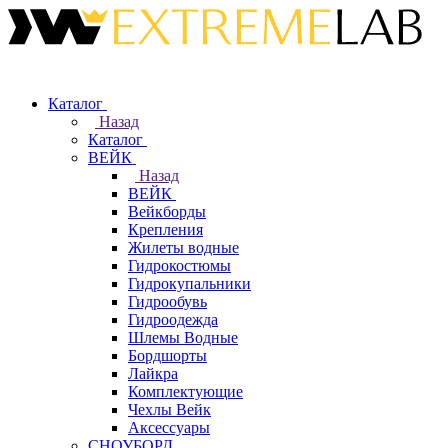
Каталог
Назад
Каталог
ВЕЙК
Назад
ВЕЙК
Вейкборды
Крепления
Жилеты водные
Гидрокостюмы
Гидрокупальники
Гидрообувь
Гидроодежда
Шлемы Водные
Бордшорты
Лайкра
Комплектующие
Чехлы Вейк
Аксессуары
СНОУБОРД