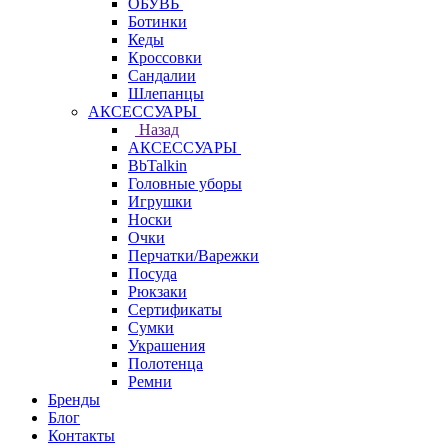
ОБУВЬ
Ботинки
Кеды
Кроссовки
Сандалии
Шлепанцы
АКСЕССУАРЫ
Назад
АКСЕССУАРЫ
BbTalkin
Головные уборы
Игрушки
Носки
Очки
Перчатки/Варежки
Посуда
Рюкзаки
Сертификаты
Сумки
Украшения
Полотенца
Ремни
Бренды
Блог
Контакты