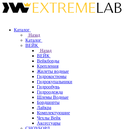
Каталог
Назад
Каталог
ВЕЙК
Назад
ВЕЙК
Вейкборды
Крепления
Жилеты водные
Гидрокостюмы
Гидрокупальники
Гидрообувь
Гидроодежда
Шлемы Водные
Бордшорты
Лайкра
Комплектующие
Чехлы Вейк
Аксессуары
СНОУБОРД