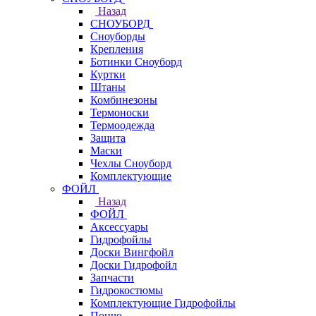
Назад
СНОУБОРД
Сноуборды
Крепления
Ботинки Сноуборд
Куртки
Штаны
Комбинезоны
Термоноски
Термоодежда
Защита
Маски
Чехлы Сноуборд
Комплектующие
ФОЙЛ
Назад
ФОЙЛ
Аксессуары
Гидрофойлы
Доски Вингфойл
Доски Гидрофойл
Запчасти
Гидрокостюмы
Комплектующие Гидрофойлы
Пончо