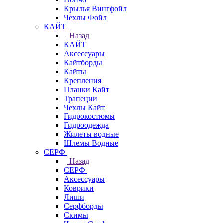
Крылья Вингфойл
Чехлы Фойл
КАЙТ
Назад
КАЙТ
Аксессуары
Кайтборды
Кайты
Крепления
Планки Кайт
Трапеции
Чехлы Кайт
Гидрокостюмы
Гидроодежда
Жилеты водные
Шлемы Водные
СЕРФ
Назад
СЕРФ
Аксессуары
Коврики
Лиши
Серфборды
Скимы